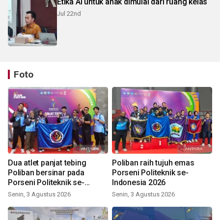
Etika AI untuk anak dimulai dari ruang kelas
Jul 22nd
Foto
Dua atlet panjat tebing
Poliban raih tujuh emas
Poliban bersinar pada
Porseni Politeknik se-
Porseni Politeknik se-
Indonesia 2026
Indonesia 2026
Senin, 3 Agustus 2026
Senin, 3 Agustus 2026