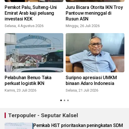
Pemkot Palu, Sulteng-Uni
Juru Bicara Otorita IKN Troy
Emirat Arab kaji peluang
Pantouw meninggal di
investasi KEK
Rusun ASN
Selasa, 4 Agustus 2026
Minggu, 26 Juli 2026
S
Pelabuhan Benuo Taka
Suripno apresiasi UMKM
perkuat logistik IKN
binaan Adaro Indonesia
Kamis, 23 Juli 2026
Selasa, 21 Juli 2026
J
Terpopuler - Seputar Kalsel
Pemkab HST prioritaskan peningkatan SDM