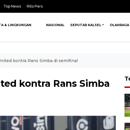
Top News
Rilis Pers
TA & LINGKUNGAN
NASIONAL
SEPUTAR KALSEL
OLAHRAGA
nited kontra Rans Simba di semifinal
T
ited kontra Rans Simba