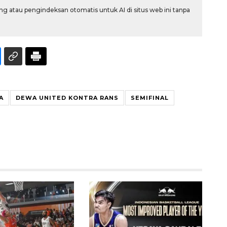
g atau pengindeksan otomatis untuk AI di situs web ini tanpa
A
DEWA UNITED KONTRA RANS
SEMIFINAL
Awas penipuan berbasis AI
2026-08-07 13:45:00