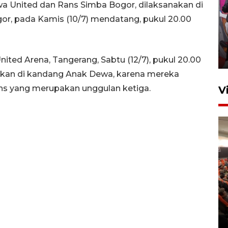
a United dan Rans Simba Bogor, dilaksanakan di
Ketua DPRD Syahrial hadiri
or, pada Kamis (10/7) mendatang, pukul 20.00
pembukaan Turnamen Sepak
Bola Usia Dini
23 Juli 2026 21:36
ited Arena, Tangerang, Sabtu (12/7), pukul 20.00
kukan di kandang Anak Dewa, karena mereka
ns yang merupakan unggulan ketiga.
V
Feature - Kalsel Merangkul
Anak Putus Sekolah Lewat
Pendidikan Kesetaraan
Bagian 2
30 Juli 2026 17:53