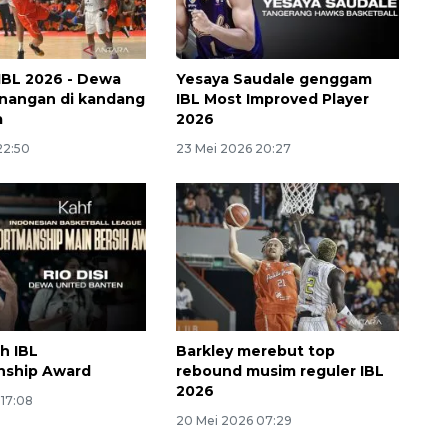
 IBL 2026 - Dewa
Yesaya Saudale genggam
nangan di kandang
IBL Most Improved Player
a
2026
22:50
23 Mei 2026 20:27
ih IBL
Barkley merebut top
nship Award
rebound musim reguler IBL
2026
 17:08
20 Mei 2026 07:29