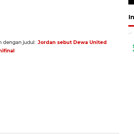
I
om dengan judul:
Jordan sebut Dewa United
ifinal