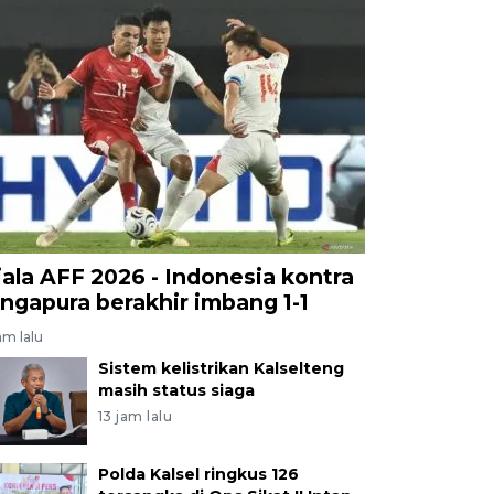
iala AFF 2026 - Indonesia kontra
ingapura berakhir imbang 1-1
jam lalu
Sistem kelistrikan Kalselteng
masih status siaga
13 jam lalu
Polda Kalsel ringkus 126