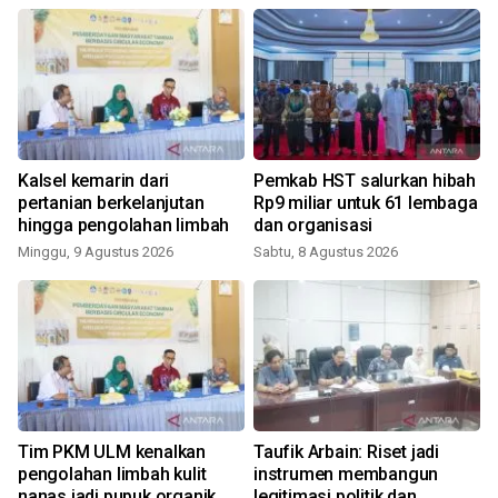
Kalsel kemarin dari
Pemkab HST salurkan hibah
pertanian berkelanjutan
Rp9 miliar untuk 61 lembaga
hingga pengolahan limbah
dan organisasi
Minggu, 9 Agustus 2026
Sabtu, 8 Agustus 2026
Tim PKM ULM kenalkan
Taufik Arbain: Riset jadi
pengolahan limbah kulit
instrumen membangun
nanas jadi pupuk organik
legitimasi politik dan