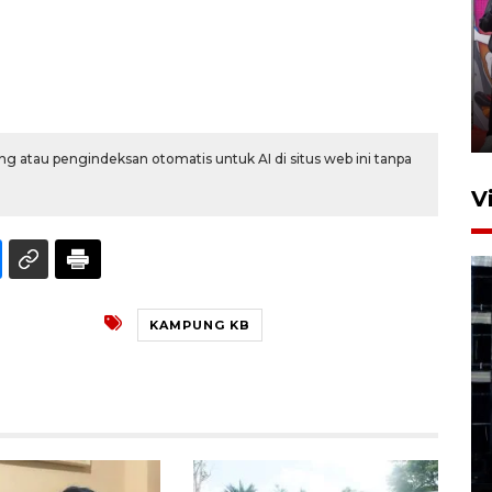
Ketua DPRD Syahrial hadiri
pembukaan Turnamen Sepak
Bola Usia Dini
23 Juli 2026 21:36
g atau pengindeksan otomatis untuk AI di situs web ini tanpa
V
KAMPUNG KB
Feature - Kalsel Merangkul
Anak Putus Sekolah Lewat
Pendidikan Kesetaraan
Bagian 1
30 Juli 2026 17:51