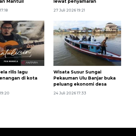
han Mantuil
lewat penyamaran
17:18
27 Juli 2026 19:21
Ekspedisi Rupiah Berdaulat
la rilis lagu
Wisata Susur Sungai
2026 sambangi Papua
enangan di kota
Pekauman Ulu Banjar buka
peluang ekonomi desa
2026-08-06 13:15:00
 19:20
24 Juli 2026 17:33