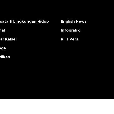
isata & Lingkungan Hidup
English News
nal
Infografik
ar Kalsel
Rilis Pers
aga
dikan