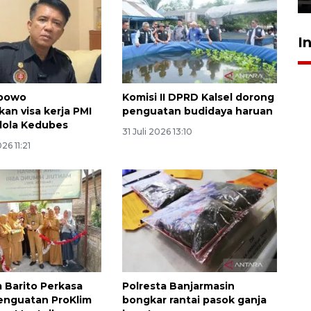
I
abowo
Komisi II DPRD Kalsel dorong
an visa kerja PMI
penguatan budidaya haruan
elola Kedubes
31 Juli 2026 13:10
26 11:21
m Barito Perkasa
Polresta Banjarmasin
enguatan ProKlim
bongkar rantai pasok ganja