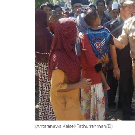
(Antaranews Kalsel/Fathurrahman/D)