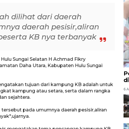
ah dilihat dari daerah
nya daerah pesisir,aliran
peserta KB nya terbanyak
i Hulu Sungai Selatan H Achmad Fikry
matan Daha Utara, Kabupaten Hulu Sungai
P
d
engatakan tujuan dari kampung KB adalah untuk
6 A
ngkat kampung atau setara, serta dalam rangka
dan sejahtera.
ah tersebut pada umumnya daerah pesisir,aliran
yak",ujarnya.
arwis mengatakan tema pencangan kampung KB