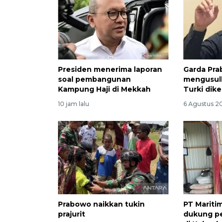
Presiden menerima laporan
Garda Pr
soal pembangunan
mengusulk
Kampung Haji di Mekkah
Turki dik
10 jam lalu
6 Agustus 20
Prabowo naikkan tukin
PT Mariti
prajurit
dukung p