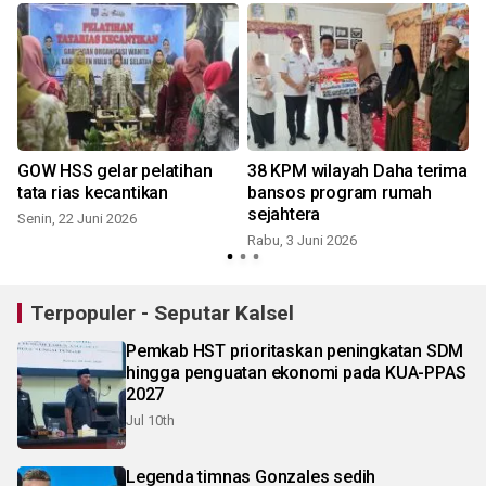
GOW HSS gelar pelatihan
38 KPM wilayah Daha terima
tata rias kecantikan
bansos program rumah
u
sejahtera
Senin, 22 Juni 2026
Rabu, 3 Juni 2026
Terpopuler - Seputar Kalsel
Pemkab HST prioritaskan peningkatan SDM
hingga penguatan ekonomi pada KUA-PPAS
2027
Jul 10th
Legenda timnas Gonzales sedih