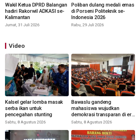
Wakil Ketua DPRD Balangan
Poliban dulang medali emas
hadiri Rakorwil ADKASI se-
di Porseni Politeknik se-
Kalimantan
Indonesia 2026
Jumat, 31 Juli 2026
Rabu, 29 Juli 2026
Video
Kalsel gelar lomba masak
Bawaslu gandeng
serba ikan untuk
mahasiswa wujudkan
pencegahan stunting
demokrasi transparan di era
digital
Sabtu, 8 Agustus 2026
Sabtu, 8 Agustus 2026