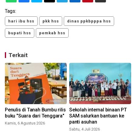
Tags:
hari ibu hss
pkk hss
dinas ppkbpppa hss
bupati hss
pemkab hss
Terkait
Penulis di Tanah Bumbu rilis
Sekolah internal binaan PT
buku "Suara dari Tenggara"
SAM salurkan bantuan ke
panti asuhan
Kamis, 6 Agustus 2026
Sabtu, 4 Juli 2026
S