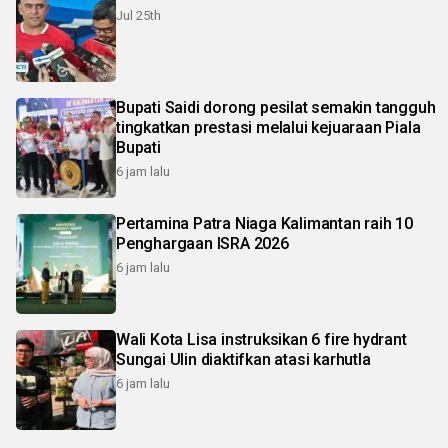
Jul 25th
Bupati Saidi dorong pesilat semakin tangguh
tingkatkan prestasi melalui kejuaraan Piala
Bupati
6 jam lalu
Pertamina Patra Niaga Kalimantan raih 10
Penghargaan ISRA 2026
6 jam lalu
Wali Kota Lisa instruksikan 6 fire hydrant
Sungai Ulin diaktifkan atasi karhutla
6 jam lalu