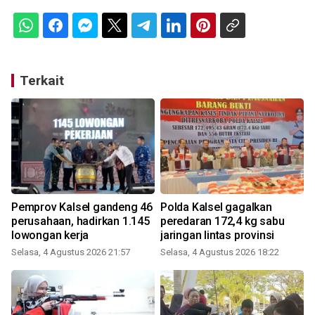
ful
Terkait
Pemprov Kalsel gandeng 46
Polda Kalsel gagalkan
perusahaan, hadirkan 1.145
peredaran 172,4 kg sabu
lowongan kerja
jaringan lintas provinsi
Selasa, 4 Agustus 2026 21:57
Selasa, 4 Agustus 2026 18:22
K