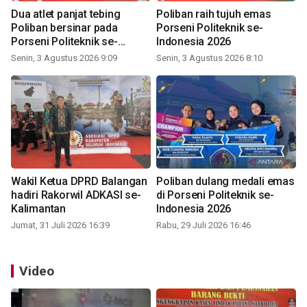
Dua atlet panjat tebing
Poliban raih tujuh emas
Poliban bersinar pada
Porseni Politeknik se-
Porseni Politeknik se-
Indonesia 2026
Indonesia 2026
Senin, 3 Agustus 2026 9:09
Senin, 3 Agustus 2026 8:10
Wakil Ketua DPRD Balangan
Poliban dulang medali emas
hadiri Rakorwil ADKASI se-
di Porseni Politeknik se-
Kalimantan
Indonesia 2026
Jumat, 31 Juli 2026 16:39
Rabu, 29 Juli 2026 16:46
Video