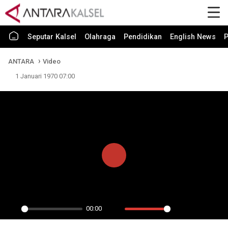
Seputar Kalsel
Olahraga
Pendidikan
English News
P
ANTARA
Video
1 Januari 1970 07:00
Play
00:00
Play
Mute
Settings
PIP
En