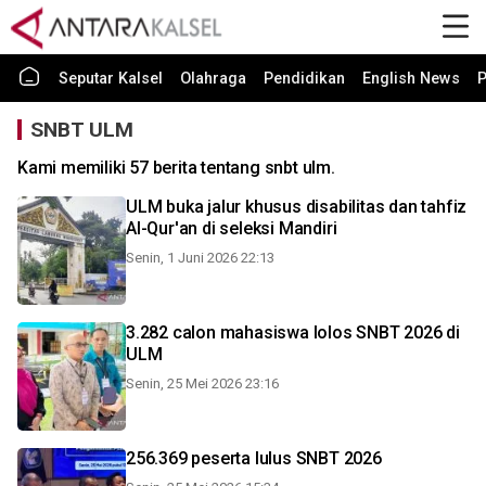
Seputar Kalsel
Olahraga
Pendidikan
English News
P
SNBT ULM
Kami memiliki 57 berita tentang snbt ulm.
ULM buka jalur khusus disabilitas dan tahfiz
Al-Qur'an di seleksi Mandiri
Senin, 1 Juni 2026 22:13
3.282 calon mahasiswa lolos SNBT 2026 di
ULM
Senin, 25 Mei 2026 23:16
256.369 peserta lulus SNBT 2026