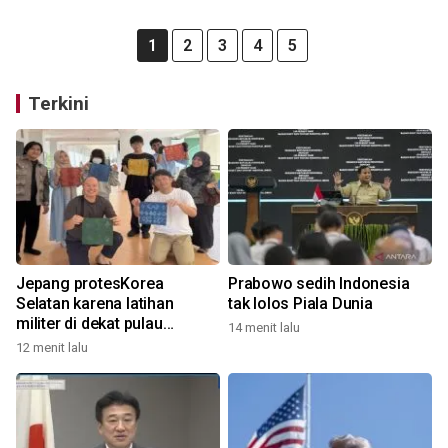
1
2
3
4
5
Terkini
Jepang protesKorea
Prabowo sedih Indonesia
Selatan karena latihan
tak lolos Piala Dunia
militer di dekat pulau
14 menit lalu
bersengketa
12 menit lalu