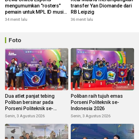
mengumumkan "rosters"
transfer Yan Diomande dari
pemain untuk MPL ID musim
RB Leipzig
ke-18
34 menit lalu
36 menit lalu
Foto
Dua atlet panjat tebing
Poliban raih tujuh emas
Poliban bersinar pada
Porseni Politeknik se-
Porseni Politeknik se-
Indonesia 2026
Indonesia 2026
Senin, 3 Agustus 2026
Senin, 3 Agustus 2026