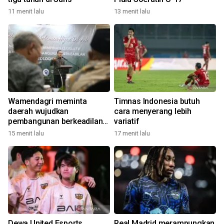
11 menit lalu
13 menit lalu
Wamendagri meminta
Timnas Indonesia butuh
daerah wujudkan
cara menyerang lebih
pembangunan berkeadilan
variatif
ekologis
15 menit lalu
17 menit lalu
Dewa United Esports
Real Madrid merampungkan