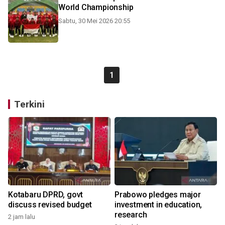
World Championship
Sabtu, 30 Mei 2026 20:55
1
Terkini
Kotabaru DPRD, govt
Prabowo pledges major
discuss revised budget
investment in education,
research
2 jam lalu