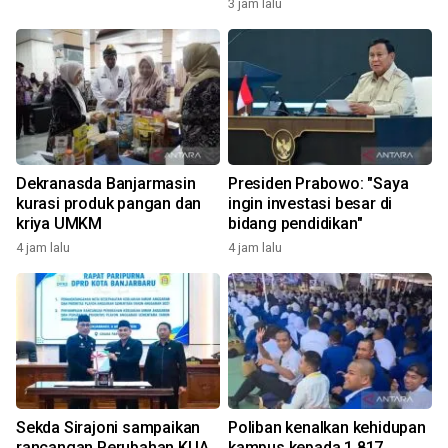
3 jam lalu
Dekranasda Banjarmasin
Presiden Prabowo: "Saya
kurasi produk pangan dan
ingin investasi besar di
kriya UMKM
bidang pendidikan"
4 jam lalu
4 jam lalu
Sekda Sirajoni sampaikan
Poliban kenalkan kehidupan
rancangan Perubahan KUA
kampus kepada 1.817