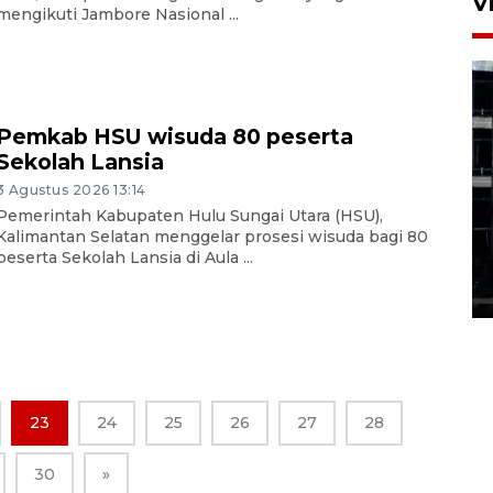
V
mengikuti Jambore Nasional ...
Pemkab HSU wisuda 80 peserta
Sekolah Lansia
Feature - Kalsel Merangkul
3 Agustus 2026 13:14
Anak Putus Sekolah Lewat
Pemerintah Kabupaten Hulu Sungai Utara (HSU),
Pendidikan Kesetaraan
Kalimantan Selatan menggelar prosesi wisuda bagi 80
Bagian 1
peserta Sekolah Lansia di Aula ...
30 Juli 2026 17:51
23
24
25
26
27
28
30
»