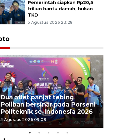
Pemerintah siapkan Rp20,5
triliun bantu daerah, bukan
TKD
5 Agustus 2026 23:28
oto
Dua atlet panjat tebing
Poliban r
Poliban bersinar pada Porseni
Porseni P
Politeknik se-Indonesia 2026
Indonesi
3 Agustus 2026 09:09
3 Agustus 202