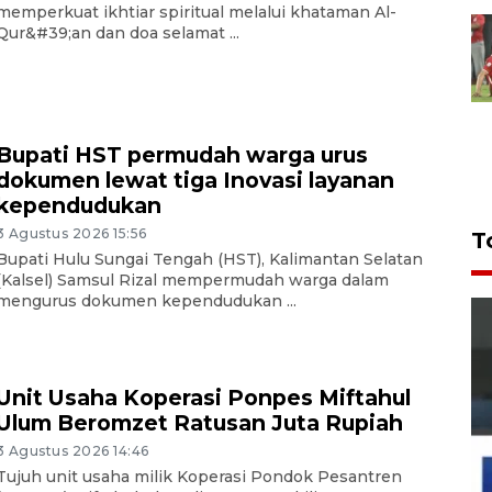
memperkuat ikhtiar spiritual melalui khataman Al-
Qur&#39;an dan doa selamat ...
Bupati HST permudah warga urus
dokumen lewat tiga Inovasi layanan
kependudukan
3 Agustus 2026 15:56
T
Bupati Hulu Sungai Tengah (HST), Kalimantan Selatan
(Kalsel) Samsul Rizal mempermudah warga dalam
mengurus dokumen kependudukan ...
Unit Usaha Koperasi Ponpes Miftahul
Ulum Beromzet Ratusan Juta Rupiah
3 Agustus 2026 14:46
Tujuh unit usaha milik Koperasi Pondok Pesantren