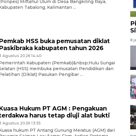
(Ponpes) Miftahul Ulum di Desa Bangkiling Raya,
Kabupaten Tabalong, Kalimantan ...
P
S
Pemkab HSS buka pemusatan diklat
8 j
Paskibraka kabupaten tahun 2026
3 Agustus 2026 14:40
Pemerintah Kabupaten (Pemkab)&nbsp;Hulu Sungai
Selatan (HSS) membuka pemusatan Pendidikan dan
Pelatihan (Diklat) Pasukan Pengibar ...
Kuasa Hukum PT AGM : Pengakuan
terdakwa harus tetap diuji alat bukti
3 Agustus 2026 13:55
Kuasa hukum PT Antang Gunung Meratus (AGM) dari
Boyamin Saiman Law &amp; Firm, Ardian Pratomo,