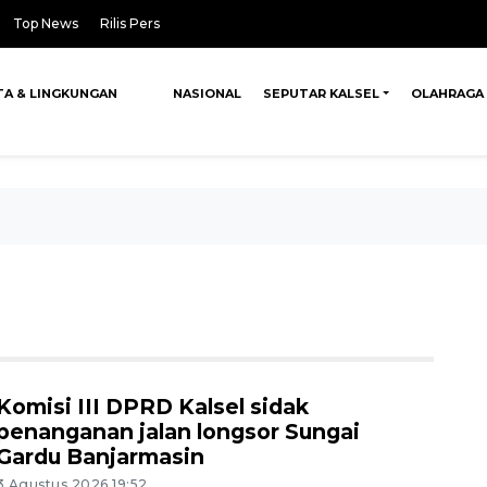
Top News
Rilis Pers
TA & LINGKUNGAN
NASIONAL
SEPUTAR KALSEL
OLAHRAGA
Komisi III DPRD Kalsel sidak
penanganan jalan longsor Sungai
Gardu Banjarmasin
3 Agustus 2026 19:52