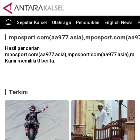
Seputar Kalsel
Olahraga
Pendidikan
English News
P
mposport.com(aa977.asia),mposport.com(aa97
Hasil pencarian
mposport.com(aa977.asia),mposport.com(aa977.asia),mpo
Kami memiliki 0 berita.
Terkini