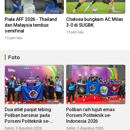
Piala AFF 2026 - Thailand
Chelsea bungkam AC Milan
dan Malaysia tembus
3-0 di SUGBK
semifinal
15 jam lalu
15 jam lalu
Foto
Dua atlet panjat tebing
Poliban raih tujuh emas
Poliban bersinar pada
Porseni Politeknik se-
Porseni Politeknik se-
Indonesia 2026
Indonesia 2026
Senin, 3 Agustus 2026
Senin, 3 Agustus 2026