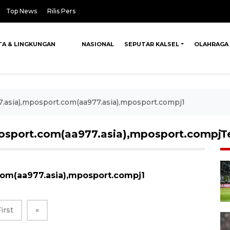
Top News
Rilis Pers
TA & LINGKUNGAN
NASIONAL
SEPUTAR KALSEL
OLAHRAGA
.asia),mposport.com(aa977.asia),mposport.compj1
osport.com(aa977.asia),mposport.compj1
T
om(aa977.asia),mposport.compj1
irst
«