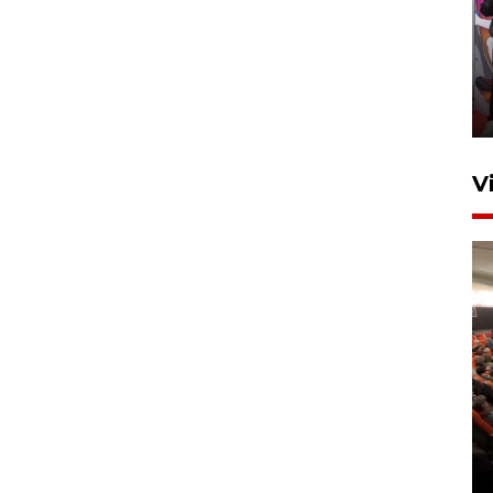
Ketua DPRD Syahrial hadiri
pembukaan Turnamen Sepak
Bola Usia Dini
23 Juli 2026 21:36
V
Feature - Kalsel Merangkul
Anak Putus Sekolah Lewat
Pendidikan Kesetaraan
Bagian 2
30 Juli 2026 17:53