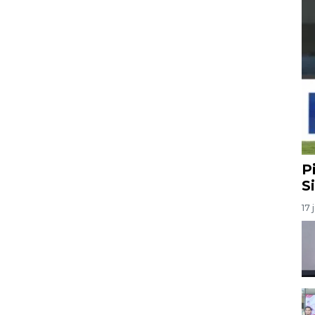
P
S
17 