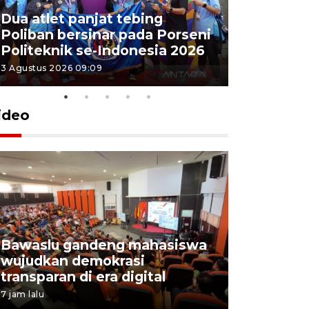
Dua atlet panjat tebing
Poliban r
Poliban bersinar pada Porseni
Porseni P
Politeknik se-Indonesia 2026
Indonesi
3 Agustus 2026 09:09
3 Agustus 202
ideo
Bawaslu gandeng mahasiswa
Pemprov 
wujudkan demokrasi
perusahaa
transparan di era digital
lowongan
7 jam lalu
4 Agustus 202