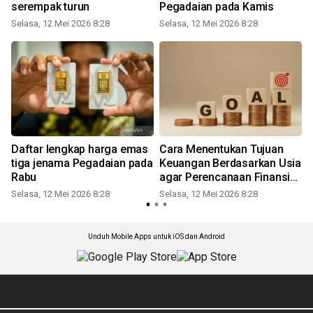
serempak turun
Pegadaian pada Kamis
Selasa, 12 Mei 2026 8:28
Selasa, 12 Mei 2026 8:28
S
Daftar lengkap harga emas
Cara Menentukan Tujuan
tiga jenama Pegadaian pada
Keuangan Berdasarkan Usia
Rabu
agar Perencanaan Finansial
Lebih Tepat
Selasa, 12 Mei 2026 8:28
Selasa, 12 Mei 2026 8:28
S
Unduh Mobile Apps untuk iOS dan Android