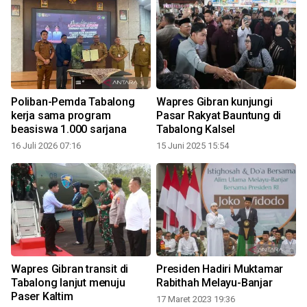
Poliban-Pemda Tabalong
Wapres Gibran kunjungi
kerja sama program
Pasar Rakyat Bauntung di
beasiswa 1.000 sarjana
Tabalong Kalsel
16 Juli 2026 07:16
15 Juni 2025 15:54
2
u
Wapres Gibran transit di
Presiden Hadiri Muktamar
Tabalong lanjut menuju
Rabithah Melayu-Banjar
Paser Kaltim
17 Maret 2023 19:36