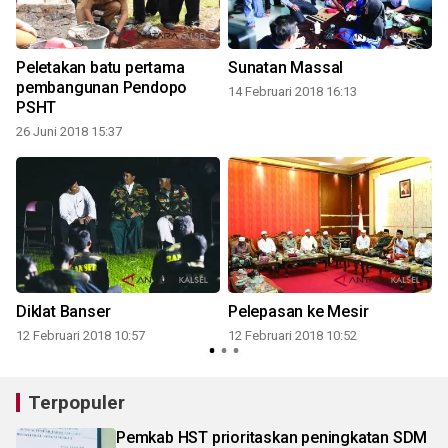
Peletakan batu pertama
Sunatan Massal
pembangunan Pendopo
14 Februari 2018 16:13
1
PSHT
26 Juni 2018 15:37
9
Diklat Banser
Pelepasan ke Mesir
12 Februari 2018 10:57
12 Februari 2018 10:52
Terpopuler
Pemkab HST prioritaskan peningkatan SDM