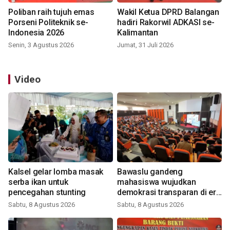
Poliban raih tujuh emas
Wakil Ketua DPRD Balangan
Porseni Politeknik se-
hadiri Rakorwil ADKASI se-
Indonesia 2026
Kalimantan
Senin, 3 Agustus 2026
Jumat, 31 Juli 2026
Video
Kalsel gelar lomba masak
Bawaslu gandeng
serba ikan untuk
mahasiswa wujudkan
pencegahan stunting
demokrasi transparan di era
digital
Sabtu, 8 Agustus 2026
Sabtu, 8 Agustus 2026