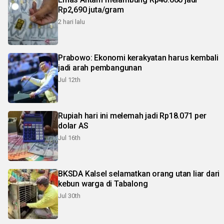
Rp2,690 juta/gram
2 hari lalu
Prabowo: Ekonomi kerakyatan harus kembali
jadi arah pembangunan
Jul 12th
Rupiah hari ini melemah jadi Rp18.071 per
dolar AS
Jul 16th
BKSDA Kalsel selamatkan orang utan liar dari
kebun warga di Tabalong
Jul 30th