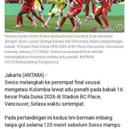
Pemain Swiss Granit Xhaka (kedua kanan) berebut bola sundulan
dengan Jhon Lucumi (ketiga kanan) dari Kolombia dalam pertandingan
babak 16 besar Piala Dunia FIFA 2026 di BC Place Vancouver, Vancouver,
Kanada, Selasa (7/7/2026). Swiss ke perempat final setelah
menyingkirkan Kolombia melalui adu penalti. ANTARA
FOTO/Xinhua/Meng Yongmin/nz
Jakarta (ANTARA) -
Swiss melangkah ke perempat final seusai
mengatasi Kolombia lewat adu penalti pada babak 16
besar Piala Dunia 2026 di Stadion BC Place,
Vancouver, Selasa waktu setempat.
Pada pertandingan ini kedua tim bermain imbang
tanpa gol selama 120 menit sebelum Swiss mampu