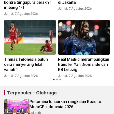
kontra Singapura berakhir
di Jakarta
imbang 1-1
Jumat, 7 Agustus 2026
Jumat, 7 Agustus 2026
Timnas Indonesia butuh
Real Madrid merampungkan
cara menyerang lebih
transfer Yan Diomande dari
variatif
RB Leipzig
Jumat, 7 Agustus 2026
Jumat, 7 Agustus 2026
Terpopuler - Olahraga
Pertamina luncurkan rangkaian Road to
MotoGP Indonesia 2026
Jul 18th