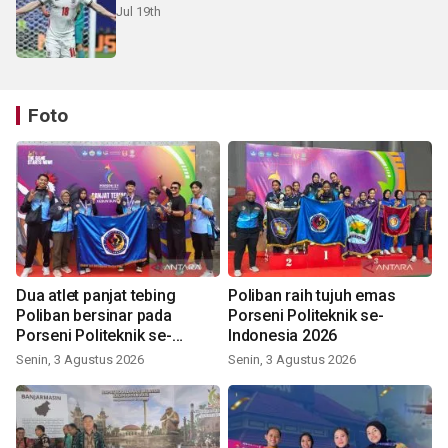
Jul 19th
Foto
Dua atlet panjat tebing
Poliban raih tujuh emas
Poliban bersinar pada
Porseni Politeknik se-
Porseni Politeknik se-
Indonesia 2026
Indonesia 2026
Senin, 3 Agustus 2026
Senin, 3 Agustus 2026