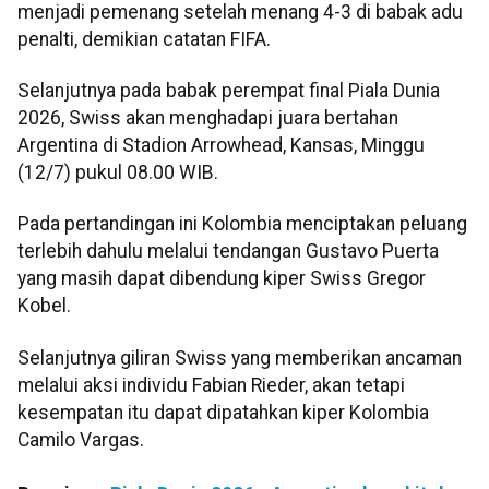
menjadi pemenang setelah menang 4-3 di babak adu
penalti, demikian catatan FIFA.
Selanjutnya pada babak perempat final Piala Dunia
2026, Swiss akan menghadapi juara bertahan
Argentina di Stadion Arrowhead, Kansas, Minggu
(12/7) pukul 08.00 WIB.
Pada pertandingan ini Kolombia menciptakan peluang
terlebih dahulu melalui tendangan Gustavo Puerta
yang masih dapat dibendung kiper Swiss Gregor
Kobel.
Selanjutnya giliran Swiss yang memberikan ancaman
melalui aksi individu Fabian Rieder, akan tetapi
kesempatan itu dapat dipatahkan kiper Kolombia
Camilo Vargas.