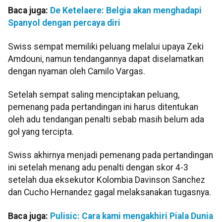
Baca juga:
De Ketelaere: Belgia akan menghadapi
Spanyol dengan percaya diri
Swiss sempat memiliki peluang melalui upaya Zeki
Amdouni, namun tendangannya dapat diselamatkan
dengan nyaman oleh Camilo Vargas.
Setelah sempat saling menciptakan peluang,
pemenang pada pertandingan ini harus ditentukan
oleh adu tendangan penalti sebab masih belum ada
gol yang tercipta.
Swiss akhirnya menjadi pemenang pada pertandingan
ini setelah menang adu penalti dengan skor 4-3
setelah dua eksekutor Kolombia Davinson Sanchez
dan Cucho Hernandez gagal melaksanakan tugasnya.
Baca juga:
Pulisic: Cara kami mengakhiri Piala Dunia