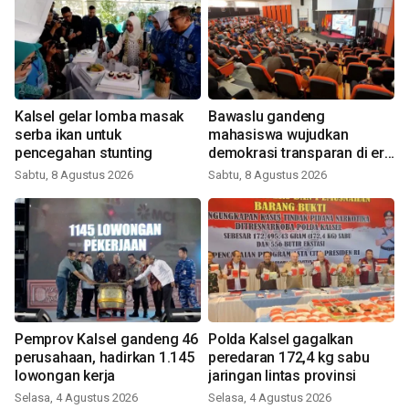
Kalsel gelar lomba masak
Bawaslu gandeng
serba ikan untuk
mahasiswa wujudkan
pencegahan stunting
demokrasi transparan di era
digital
Sabtu, 8 Agustus 2026
Sabtu, 8 Agustus 2026
Pemprov Kalsel gandeng 46
Polda Kalsel gagalkan
perusahaan, hadirkan 1.145
peredaran 172,4 kg sabu
lowongan kerja
jaringan lintas provinsi
Selasa, 4 Agustus 2026
Selasa, 4 Agustus 2026