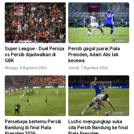
Super League - Duel Persija
Persib gagal juarai Piala
P
vs Persib dijadwalkan di
Presiden, Adam Alis tak
GBK
kecewa
Minggu, 9 Agustus 2026
Jumat, 7 Agustus 2026
Persebaya bertemu Persib
Lucho mengungkap suka
Bandung di final Piala
cita Persib Bandung ke final
Presiden 2026
Piala Presiden