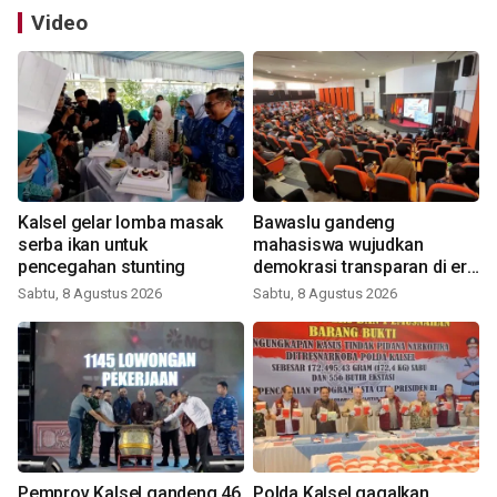
Video
Kalsel gelar lomba masak
Bawaslu gandeng
serba ikan untuk
mahasiswa wujudkan
pencegahan stunting
demokrasi transparan di era
digital
Sabtu, 8 Agustus 2026
Sabtu, 8 Agustus 2026
Pemprov Kalsel gandeng 46
Polda Kalsel gagalkan