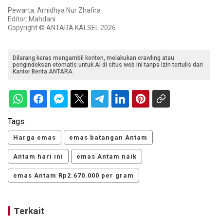
Pewarta: Arnidhya Nur Zhafira
Editor: Mahdani
Copyright © ANTARA KALSEL 2026
Dilarang keras mengambil konten, melakukan crawling atau
pengindeksan otomatis untuk AI di situs web ini tanpa izin tertulis dari
Kantor Berita ANTARA.
Tags:
Harga emas
emas batangan Antam
Antam hari ini
emas Antam naik
emas Antam Rp2.670.000 per gram
Terkait