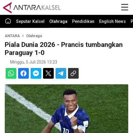
Seputar Kalsel
Olahraga
Pendidikan
English News
P
ANTARA
Olahraga
Piala Dunia 2026 - Prancis tumbangkan
Paraguay 1-0
Minggu, 5 Juli 2026 13:23