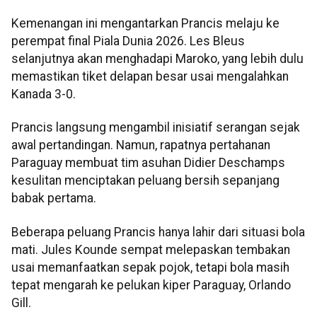
Kemenangan ini mengantarkan Prancis melaju ke
perempat final Piala Dunia 2026. Les Bleus
selanjutnya akan menghadapi Maroko, yang lebih dulu
memastikan tiket delapan besar usai mengalahkan
Kanada 3-0.
Prancis langsung mengambil inisiatif serangan sejak
awal pertandingan. Namun, rapatnya pertahanan
Paraguay membuat tim asuhan Didier Deschamps
kesulitan menciptakan peluang bersih sepanjang
babak pertama.
Beberapa peluang Prancis hanya lahir dari situasi bola
mati. Jules Kounde sempat melepaskan tembakan
usai memanfaatkan sepak pojok, tetapi bola masih
tepat mengarah ke pelukan kiper Paraguay, Orlando
Gill.