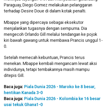
Paraguay, Diego Gomez melakukan pelanggaran
terhadap Desire Doue di dalam kotak penalti.
Mbappe yang dipercaya sebagai eksekutor
menjalankan tugasnya dengan sempurna. Dia
mengecoh Orlando Gill melalui tendangan ke pojok
kiri bawah gawang untuk membawa Prancis unggul 1-
0.
Setelah memecah kebuntuan, Prancis terus
menekan. Mbappe kembali mengancam lewat aksi
individunya, tetapi tembakannya masih mampu
ditepis Gill.
Baca juga:
Piala Dunia 2026 - Maroko ke 8 besar,
hentikan Kanada 3-0
Baca juga:
Piala Dunia 2026 - Kolombia ke 16 besar
usai tekuk Ghana1-0