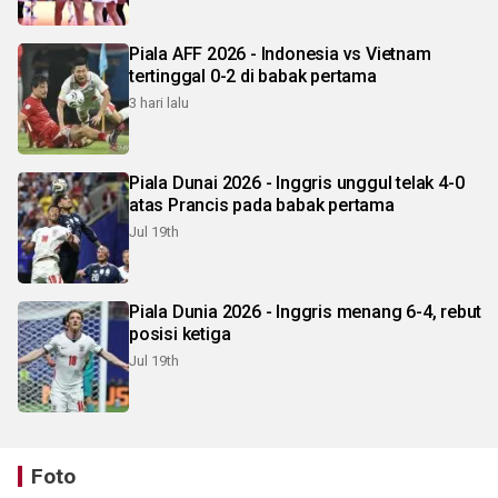
Piala AFF 2026 - Indonesia vs Vietnam
tertinggal 0-2 di babak pertama
3 hari lalu
Piala Dunai 2026 - Inggris unggul telak 4-0
atas Prancis pada babak pertama
Jul 19th
Piala Dunia 2026 - Inggris menang 6-4, rebut
posisi ketiga
Jul 19th
Foto