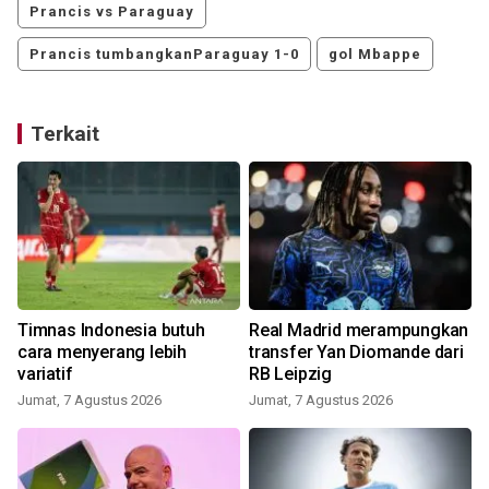
Prancis vs Paraguay
Prancis tumbangkanParaguay 1-0
gol Mbappe
Terkait
Timnas Indonesia butuh
Real Madrid merampungkan
cara menyerang lebih
transfer Yan Diomande dari
variatif
RB Leipzig
Jumat, 7 Agustus 2026
Jumat, 7 Agustus 2026