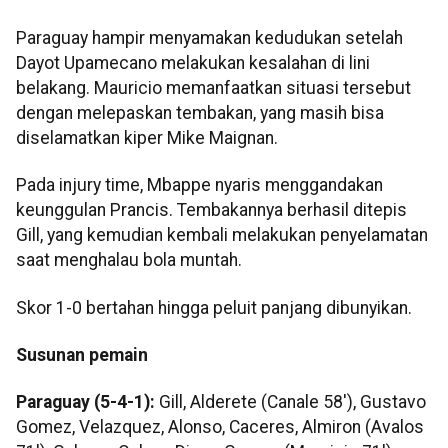
Paraguay hampir menyamakan kedudukan setelah
Dayot Upamecano melakukan kesalahan di lini
belakang. Mauricio memanfaatkan situasi tersebut
dengan melepaskan tembakan, yang masih bisa
diselamatkan kiper Mike Maignan.
Pada injury time, Mbappe nyaris menggandakan
keunggulan Prancis. Tembakannya berhasil ditepis
Gill, yang kemudian kembali melakukan penyelamatan
saat menghalau bola muntah.
Skor 1-0 bertahan hingga peluit panjang dibunyikan.
Susunan pemain
Paraguay (5-4-1):
Gill, Alderete (Canale 58'), Gustavo
Gomez, Velazquez, Alonso, Caceres, Almiron (Avalos