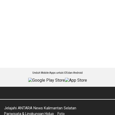
Unduh Mobile Apps untuk iOS dan Android
Jelajahi ANTARA News Kalimantan Selatan
Pariwisata & Lingkungan Hidup
Foto