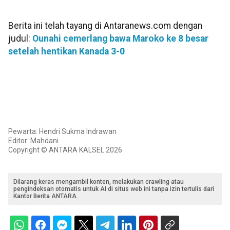
Berita ini telah tayang di Antaranews.com dengan
judul:
Ounahi cemerlang bawa Maroko ke 8 besar
setelah hentikan Kanada 3-0
Pewarta: Hendri Sukma Indrawan
Editor: Mahdani
Copyright © ANTARA KALSEL 2026
Dilarang keras mengambil konten, melakukan crawling atau
pengindeksan otomatis untuk AI di situs web ini tanpa izin tertulis dari
Kantor Berita ANTARA.