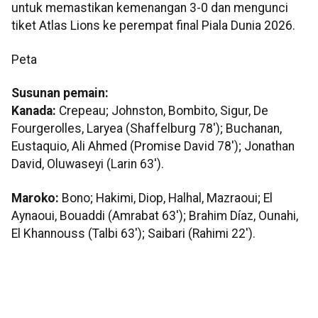
untuk memastikan kemenangan 3-0 dan mengunci
tiket Atlas Lions ke perempat final Piala Dunia 2026.
Peta
Susunan pemain:
Kanada:
Crepeau; Johnston, Bombito, Sigur, De
Fourgerolles, Laryea (Shaffelburg 78'); Buchanan,
Eustaquio, Ali Ahmed (Promise David 78'); Jonathan
David, Oluwaseyi (Larin 63').
Maroko:
Bono; Hakimi, Diop, Halhal, Mazraoui; El
Aynaoui, Bouaddi (Amrabat 63'); Brahim Díaz, Ounahi,
El Khannouss (Talbi 63'); Saibari (Rahimi 22').