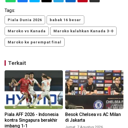
Tags:
Piala Dunia 2026
babak 16 besar
Maroko vs Kanada
Maroko kalahkan Kanada 3-0
Maroko ke perempat final
Terkait
Piala AFF 2026 - Indonesia
Besok Chelsea vs AC Milan
kontra Singapura berakhir
di Jakarta
imbang 1-1
Jumat, 7 Agustus 2026