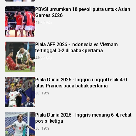
PBVSI umumkan 18 pevoli putra untuk Asian
Games 2026
4 hari lalu
Piala AFF 2026 - Indonesia vs Vietnam
tertinggal 0-2 di babak pertama
4 hari lalu
Piala Dunai 2026 - Inggris unggul telak 4-0
atas Prancis pada babak pertama
Jul 19th
Piala Dunia 2026 - Inggris menang 6-4, rebut
posisi ketiga
Jul 19th