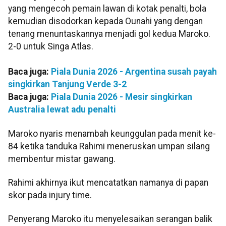
yang mengecoh pemain lawan di kotak penalti, bola
kemudian disodorkan kepada Ounahi yang dengan
tenang menuntaskannya menjadi gol kedua Maroko.
2-0 untuk Singa Atlas.
Baca juga:
Piala Dunia 2026 - Argentina susah payah
singkirkan Tanjung Verde 3-2
Baca juga:
Piala Dunia 2026 - Mesir singkirkan
Australia lewat adu penalti
Maroko nyaris menambah keunggulan pada menit ke-
84 ketika tanduka Rahimi meneruskan umpan silang
membentur mistar gawang.
Rahimi akhirnya ikut mencatatkan namanya di papan
skor pada injury time.
Penyerang Maroko itu menyelesaikan serangan balik