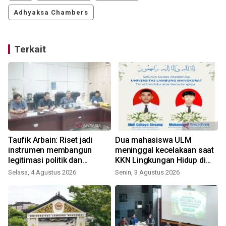
Adhyaksa Chambers
Terkait
Taufik Arbain: Riset jadi
Dua mahasiswa ULM
instrumen membangun
meninggal kecelakaan saat
legitimasi politik dan
KKN Lingkungan Hidup di
administratif DOB Gambut
Tanbu
Selasa, 4 Agustus 2026
Senin, 3 Agustus 2026
Raya