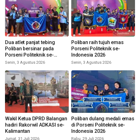
Dua atlet panjat tebing
Poliban raih tujuh emas
Poliban bersinar pada
Porseni Politeknik se-
Porseni Politeknik se-
Indonesia 2026
Indonesia 2026
Senin, 3 Agustus 2026
Senin, 3 Agustus 2026
Wakil Ketua DPRD Balangan
Poliban dulang medali emas
hadiri Rakorwil ADKASI se-
di Porseni Politeknik se-
Kalimantan
Indonesia 2026
Jumat, 31 Juli 2026
Rabu, 29 Juli 2026