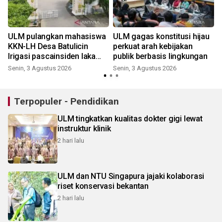
ULM pulangkan mahasiswa
ULM gagas konstitusi hijau
KKN-LH Desa Batulicin
perkuat arah kebijakan
Irigasi pascainsiden laka
publik berbasis lingkungan
maut
Senin, 3 Agustus 2026
Senin, 3 Agustus 2026
Terpopuler - Pendidikan
ULM tingkatkan kualitas dokter gigi lewat
instruktur klinik
2 hari lalu
ULM dan NTU Singapura jajaki kolaborasi
riset konservasi bekantan
2 hari lalu