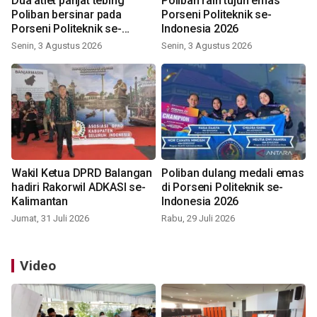
Dua atlet panjat tebing
Poliban raih tujuh emas
Poliban bersinar pada
Porseni Politeknik se-
Porseni Politeknik se-
Indonesia 2026
Indonesia 2026
Senin, 3 Agustus 2026
Senin, 3 Agustus 2026
Wakil Ketua DPRD Balangan
Poliban dulang medali emas
hadiri Rakorwil ADKASI se-
di Porseni Politeknik se-
Kalimantan
Indonesia 2026
Jumat, 31 Juli 2026
Rabu, 29 Juli 2026
Video