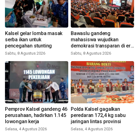
Kalsel gelar lomba masak
Bawaslu gandeng
serba ikan untuk
mahasiswa wujudkan
pencegahan stunting
demokrasi transparan di era
digital
Sabtu, 8 Agustus 2026
Sabtu, 8 Agustus 2026
Pemprov Kalsel gandeng 46
Polda Kalsel gagalkan
perusahaan, hadirkan 1.145
peredaran 172,4 kg sabu
lowongan kerja
jaringan lintas provinsi
Selasa, 4 Agustus 2026
Selasa, 4 Agustus 2026