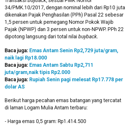
Transaksi
buyback
, sesuai PMK Nomor
34/PMK.10/2017, dengan nominal lebih dari Rp10 juta
dikenakan Pajak Penghasilan (PPh) Pasal 22 sebesar
1,5 persen untuk pemegang Nomor Pokok Wajib
Pajak (NPWP) dan 3 persen untuk non-NPWP. PPh 22
dipotong langsung dari total nilai
buyback.
Baca juga:
Emas Antam Senin Rp2,729 juta/gram,
naik lagi Rp18.000
Baca juga:
Emas Antam Sabtu Rp2,711
juta/gram,naik tipis Rp2.000
Baca juga:
Rupiah Senin pagi melesat Rp17.778 per
dolar AS
Berikut harga pecahan emas batangan yang tercatat
di laman Logam Mulia Antam terbaru:
‎‎- Harga emas 0,5 gram: Rp1.414.500