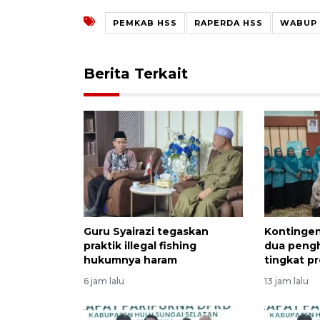
PEMKAB HSS
RAPERDA HSS
WABUP 
Berita Terkait
Guru Syairazi tegaskan
Kontingen
praktik illegal fishing
dua peng
hukumnya haram
tingkat pr
6 jam lalu
13 jam lalu