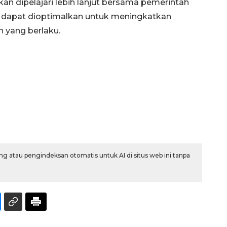
kan dipelajari lebih lanjut bersama pemerintah
g dapat dioptimalkan untuk meningkatkan
 yang berlaku.
Memberantas kejahatan
jalanan Jakarta
2026-08-05 18:00:00
g atau pengindeksan otomatis untuk AI di situs web ini tanpa