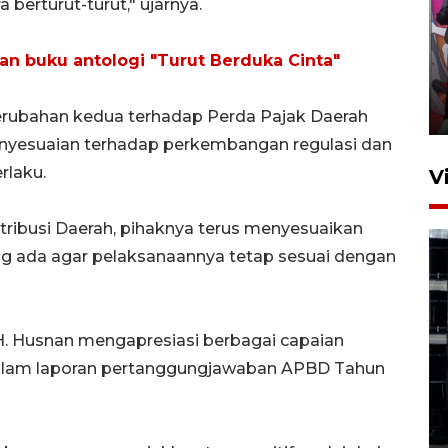
 berturut-turut," ujarnya.
Ketua DPRD Syahrial hadiri
pembukaan Turnamen Sepak
an buku antologi "Turut Berduka Cinta"
Bola Usia Dini
23 Juli 2026 21:36
perubahan kedua terhadap Perda Pajak Daerah
penyesuaian terhadap perkembangan regulasi dan
rlaku.
V
ribusi Daerah, pihaknya terus menyesuaikan
ng ada agar pelaksanaannya tetap sesuai dengan
Feature - Kalsel Merangkul
H. Husnan mengapresiasi berbagai capaian
Anak Putus Sekolah Lewat
alam laporan pertanggungjawaban APBD Tahun
Pendidikan Kesetaraan
Bagian 1
30 Juli 2026 17:51