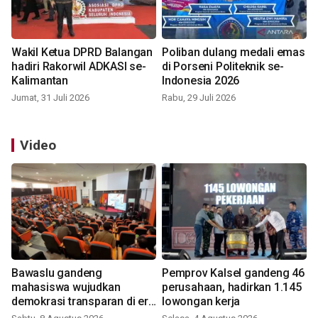
Wakil Ketua DPRD Balangan
Poliban dulang medali emas
hadiri Rakorwil ADKASI se-
di Porseni Politeknik se-
Kalimantan
Indonesia 2026
Jumat, 31 Juli 2026
Rabu, 29 Juli 2026
Video
Bawaslu gandeng
Pemprov Kalsel gandeng 46
mahasiswa wujudkan
perusahaan, hadirkan 1.145
demokrasi transparan di era
lowongan kerja
digital