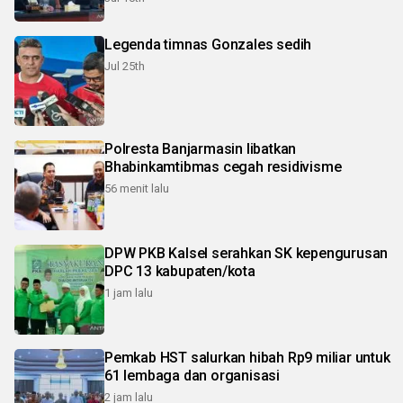
Legenda timnas Gonzales sedih
Jul 25th
Polresta Banjarmasin libatkan
Bhabinkamtibmas cegah residivisme
56 menit lalu
DPW PKB Kalsel serahkan SK kepengurusan
DPC 13 kabupaten/kota
1 jam lalu
Pemkab HST salurkan hibah Rp9 miliar untuk
61 lembaga dan organisasi
2 jam lalu