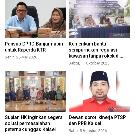
Pansus DPRD Banjarmasin
Kemenkum bantu
untuk Raperda KTR
sempurnakan regulasi
kawasan tanpa rokok di
Senin, 25 Mei 2026
Banjarmasin
Sabtu, 11 Oktober 2025
Supian HK inginkan segera
Dewan soroti kinerja PTSP
solusi permasalahan
dan PPB Kalsel
peternak unggas Kalsel
Rabu, 5 Agustus 2026