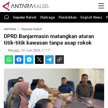
Seputar Kalsel
Olahraga
Pendidikan
English News
P
ANTARA
Seputar Kalsel
DPRD Banjarmasin matangkan aturan
titik-titik kawasan tanpa asap rokok
Minggu, 14 Juni 2026 11:17