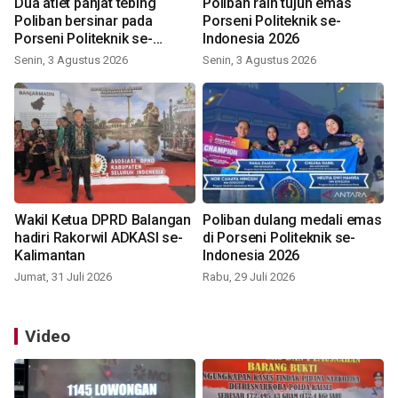
Dua atlet panjat tebing
Poliban raih tujuh emas
Poliban bersinar pada
Porseni Politeknik se-
Porseni Politeknik se-
Indonesia 2026
Indonesia 2026
Senin, 3 Agustus 2026
Senin, 3 Agustus 2026
Wakil Ketua DPRD Balangan
Poliban dulang medali emas
hadiri Rakorwil ADKASI se-
di Porseni Politeknik se-
Kalimantan
Indonesia 2026
Jumat, 31 Juli 2026
Rabu, 29 Juli 2026
Video