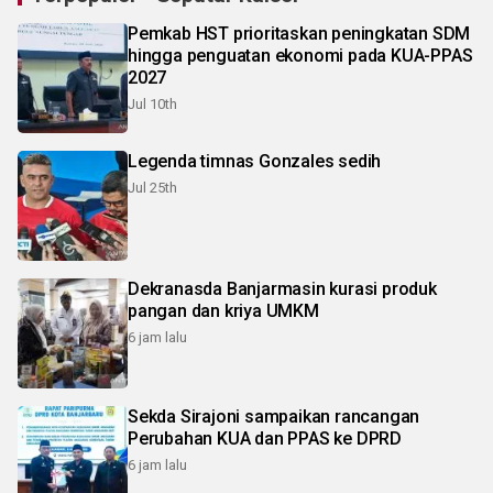
Pemkab HST prioritaskan peningkatan SDM
hingga penguatan ekonomi pada KUA-PPAS
2027
Jul 10th
Legenda timnas Gonzales sedih
Jul 25th
Dekranasda Banjarmasin kurasi produk
pangan dan kriya UMKM
6 jam lalu
Sekda Sirajoni sampaikan rancangan
Perubahan KUA dan PPAS ke DPRD
6 jam lalu