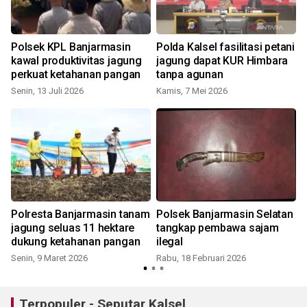
Polsek KPL Banjarmasin
Polda Kalsel fasilitasi petani
kawal produktivitas jagung
jagung dapat KUR Himbara
perkuat ketahanan pangan
tanpa agunan
Senin, 13 Juli 2026
Kamis, 7 Mei 2026
M
Polresta Banjarmasin tanam
Polsek Banjarmasin Selatan
jagung seluas 11 hektare
tangkap pembawa sajam
dukung ketahanan pangan
ilegal
K
Senin, 9 Maret 2026
Rabu, 18 Februari 2026
Terpopuler - Seputar Kalsel