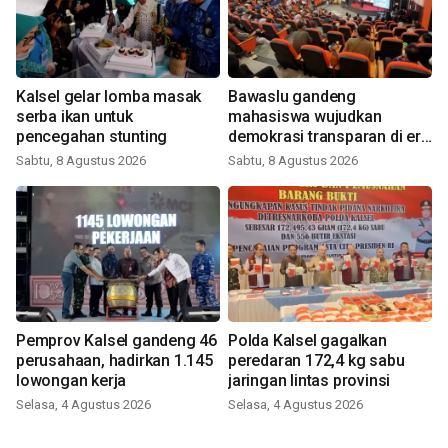
Kalsel gelar lomba masak
Bawaslu gandeng
serba ikan untuk
mahasiswa wujudkan
pencegahan stunting
demokrasi transparan di era
digital
Sabtu, 8 Agustus 2026
Sabtu, 8 Agustus 2026
Pemprov Kalsel gandeng 46
Polda Kalsel gagalkan
perusahaan, hadirkan 1.145
peredaran 172,4 kg sabu
lowongan kerja
jaringan lintas provinsi
Selasa, 4 Agustus 2026
Selasa, 4 Agustus 2026