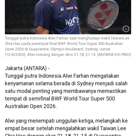
Tunggal putra Indonesia Alwi Farhan saat menghadapi wakil TaiwanLee
Chia Hao pada perempat final BWF World Tour Super 500 Australian
Open 2026 di Quaycentre, Olympic Boulevard, Sydney, Jumat
(12/6/2026). Alwi menang dengan skor 21-18, 21-15. (ANTARA/HO-PBSI)
Jakarta (ANTARA) -
Tunggal putra Indonesia Alwi Farhan mengatakan
kenyamanan selama berada di Sydney menjadi salah
satu modal penting yang membawanya memastikan
tempat di semifinal BWF World Tour Super 500
Australian Open 2026.
Alwi yang menempati unggulan ketiga, melangkah ke
empat besar setelah mengalahkan wakil Taiwan Lee
Chia Hao dengan skor 21-18, 21-15 di Quaycentre,