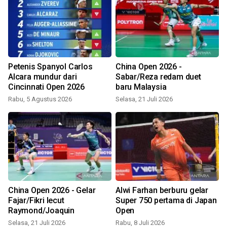
Petenis Spanyol Carlos
China Open 2026 -
Alcara mundur dari
Sabar/Reza redam duet
Cincinnati Open 2026
baru Malaysia
R
Rabu, 5 Agustus 2026
Selasa, 21 Juli 2026
China Open 2026 - Gelar
Alwi Farhan berburu gelar
Fajar/Fikri lecut
Super 750 pertama di Japan
Raymond/Joaquin
Open
Selasa, 21 Juli 2026
Rabu, 8 Juli 2026