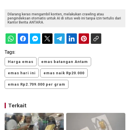
Dilarang keras mengambil konten, melakukan crawling atau
pengindeksan otomatis untuk AI di situs web ini tanpa izin tertulis dari
Kantor Berita ANTARA.
Tags:
Harga emas
emas batangan Antam
emas hari ini
emas naik Rp20.000
emas Rp2.709.000 per gram
Terkait