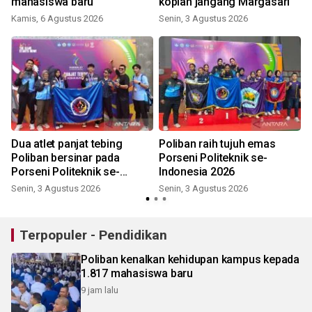
mahasiswa baru
kopiah jangang Margasari
Kamis, 6 Agustus 2026
Senin, 3 Agustus 2026
Dua atlet panjat tebing
Poliban raih tujuh emas
Kal
Poliban bersinar pada
Porseni Politeknik se-
Porseni Politeknik se-
Indonesia 2026
Indonesia 2026
Senin, 3 Agustus 2026
Senin, 3 Agustus 2026
Terpopuler - Pendidikan
Poliban kenalkan kehidupan kampus kepada
1.817 mahasiswa baru
9 jam lalu