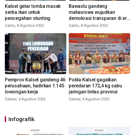
Kalsel gelar lomba masak
Bawaslu gandeng
serba ikan untuk
mahasiswa wujudkan
pencegahan stunting
demokrasi transparan di era
digital
Sabtu, 8 Agustus 2026
Sabtu, 8 Agustus 2026
Pemprov Kalsel gandeng 46
Polda Kalsel gagalkan
perusahaan, hadirkan 1.145
peredaran 172,4 kg sabu
lowongan kerja
jaringan lintas provinsi
Selasa, 4 Agustus 2026
Selasa, 4 Agustus 2026
Infografik