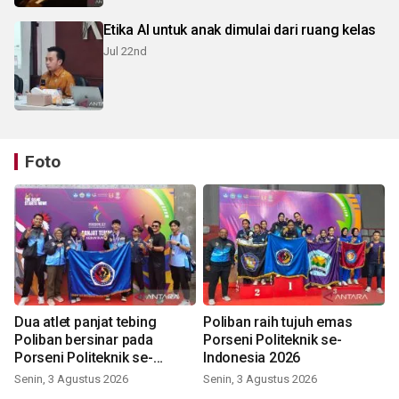
Etika AI untuk anak dimulai dari ruang kelas
Jul 22nd
Foto
Dua atlet panjat tebing
Poliban raih tujuh emas
Poliban bersinar pada
Porseni Politeknik se-
Porseni Politeknik se-
Indonesia 2026
Indonesia 2026
Senin, 3 Agustus 2026
Senin, 3 Agustus 2026