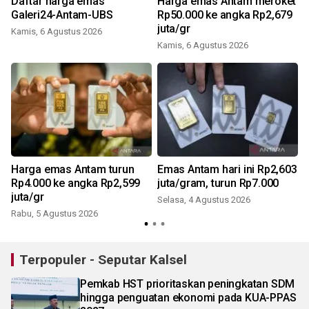
0
Daftar harga emas
Harga emas Antam meroket
Galeri24-Antam-UBS
Rp50.000 ke angka Rp2,679
juta/gr
Kamis, 6 Agustus 2026
Kamis, 6 Agustus 2026
Harga emas Antam turun
Emas Antam hari ini Rp2,603
Rp4.000 ke angka Rp2,599
juta/gram, turun Rp7.000
juta/gr
Selasa, 4 Agustus 2026
Rabu, 5 Agustus 2026
J
Terpopuler - Seputar Kalsel
Pemkab HST prioritaskan peningkatan SDM
hingga penguatan ekonomi pada KUA-PPAS