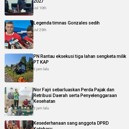
2027
Jul 10th
Legenda timnas Gonzales sedih
Jul 25th
PN Rantau eksekusi tiga lahan sengketa milik
PT KAP
3 jam lalu
Nor Fajri sebarluaskan Perda Pajak dan
Retribusi Daerah serta Penyelenggaraan
Kesehatan
3 jam lalu
Kesederhanaan sang anggota DPRD
Kotabaru