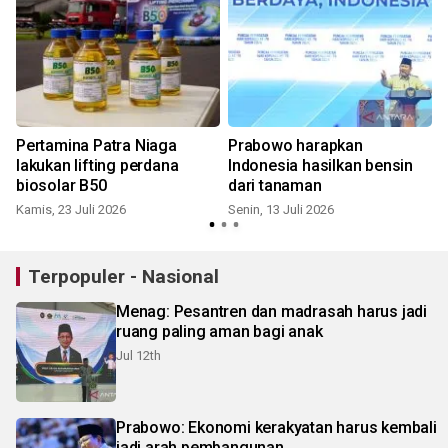
Pertamina Patra Niaga
Prabowo harapkan
lakukan lifting perdana
Indonesia hasilkan bensin
biosolar B50
dari tanaman
S
Kamis, 23 Juli 2026
Senin, 13 Juli 2026
Terpopuler - Nasional
Menag: Pesantren dan madrasah harus jadi
ruang paling aman bagi anak
Jul 12th
Prabowo: Ekonomi kerakyatan harus kembali
jadi arah pembangunan