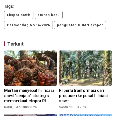
Tags:
Ekspor sawit
aturan baru
Permendag No 16/2026
penguatan BUMN ekspor
Terkait
Mentan menyebut hilirisasi
RI perlu tranformasi dari
sawit "senjata" strategis
produsen ke pusat hiliriasi
memperkuat ekspor RI
sawit
Rabu, 5 Agustus 2026
Sabtu, 25 Juli 2026
M