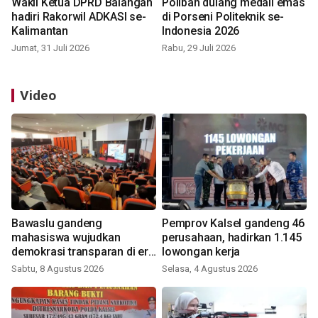
Wakil Ketua DPRD Balangan
Poliban dulang medali emas
hadiri Rakorwil ADKASI se-
di Porseni Politeknik se-
Kalimantan
Indonesia 2026
Jumat, 31 Juli 2026
Rabu, 29 Juli 2026
Video
Bawaslu gandeng
Pemprov Kalsel gandeng 46
mahasiswa wujudkan
perusahaan, hadirkan 1.145
demokrasi transparan di era
lowongan kerja
digital
Sabtu, 8 Agustus 2026
Selasa, 4 Agustus 2026