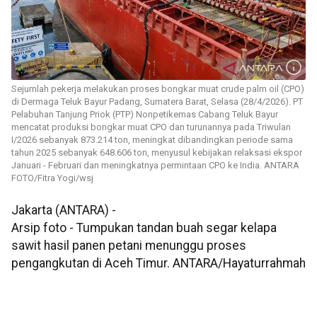
Sejumlah pekerja melakukan proses bongkar muat crude palm oil (CPO)
di Dermaga Teluk Bayur Padang, Sumatera Barat, Selasa (28/4/2026). PT
Pelabuhan Tanjung Priok (PTP) Nonpetikemas Cabang Teluk Bayur
mencatat produksi bongkar muat CPO dan turunannya pada Triwulan
I/2026 sebanyak 873.214 ton, meningkat dibandingkan periode sama
tahun 2025 sebanyak 648.606 ton, menyusul kebijakan relaksasi ekspor
Januari - Februari dan meningkatnya permintaan CPO ke India. ANTARA
FOTO/Fitra Yogi/wsj
Jakarta (ANTARA) -
Arsip foto - Tumpukan tandan buah segar kelapa
sawit hasil panen petani menunggu proses
pengangkutan di Aceh Timur. ANTARA/Hayaturrahmah