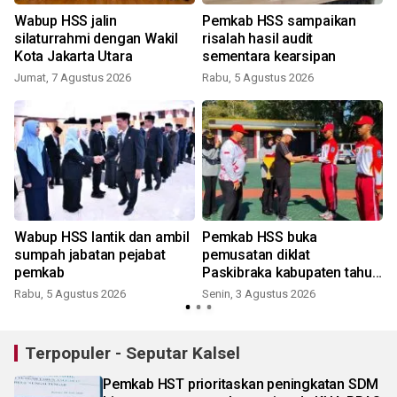
Wabup HSS jalin
Pemkab HSS sampaikan
silaturrahmi dengan Wakil
risalah hasil audit
Kota Jakarta Utara
sementara kearsipan
Jumat, 7 Agustus 2026
Rabu, 5 Agustus 2026
R
Wabup HSS lantik dan ambil
Pemkab HSS buka
sumpah jabatan pejabat
pemusatan diklat
pemkab
Paskibraka kabupaten tahun
2026
Rabu, 5 Agustus 2026
Senin, 3 Agustus 2026
S
Terpopuler - Seputar Kalsel
Pemkab HST prioritaskan peningkatan SDM