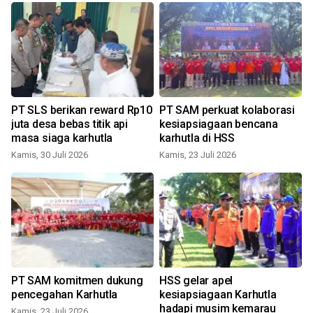
PT SLS berikan reward Rp10
PT SAM perkuat kolaborasi
juta desa bebas titik api
kesiapsiagaan bencana
masa siaga karhutla
karhutla di HSS
Kamis, 30 Juli 2026
Kamis, 23 Juli 2026
R
PT SAM komitmen dukung
HSS gelar apel
n
pencegahan Karhutla
kesiapsiagaan Karhutla
hadapi musim kemarau
Kamis, 23 Juli 2026