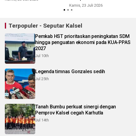
Kamis, 23 Juli 2026
R
Terpopuler - Seputar Kalsel
Pemkab HST prioritaskan peningkatan SDM
hingga penguatan ekonomi pada KUA-PPAS
2027
Jul 10th
Legenda timnas Gonzales sedih
Jul 25th
Tanah Bumbu perkuat sinergi dengan
Pemprov Kalsel cegah Karhutla
Jul 14th