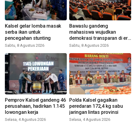
Kalsel gelar lomba masak
Bawaslu gandeng
serba ikan untuk
mahasiswa wujudkan
pencegahan stunting
demokrasi transparan di era
digital
Sabtu, 8 Agustus 2026
Sabtu, 8 Agustus 2026
Pemprov Kalsel gandeng 46
Polda Kalsel gagalkan
perusahaan, hadirkan 1.145
peredaran 172,4 kg sabu
lowongan kerja
jaringan lintas provinsi
Selasa, 4 Agustus 2026
Selasa, 4 Agustus 2026