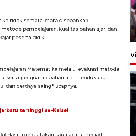
Ketua DPRD Syahrial hadiri
pembukaan Turnamen Sepak
tika tidak semata-mata disebabkan
Bola Usia Dini
 metode pembelajaran, kualitas bahan ajar, dan
23 Juli 2026 21:36
ar peserta didik.
V
belajaran Matematika melalui evaluasi metode
ru, serta penguatan bahan ajar mendukung
l dan berdaya saing," ucapnya.
Feature - Kalsel Merangkul
arbaru tertinggi se-Kalsel
Anak Putus Sekolah Lewat
Pendidikan Kesetaraan
Bagian 1
30 Juli 2026 17:51
dul Basit, mengatakan capaian itu menjadi