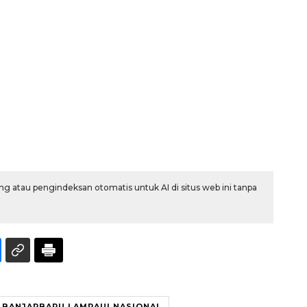
Ekonomi triwulan II-2026
tumbuh 5,29 persen
g atau pengindeksan otomatis untuk AI di situs web ini tanpa
2026-08-06 18:45:00
BANJARBARU LAMPAUI NASIONAL