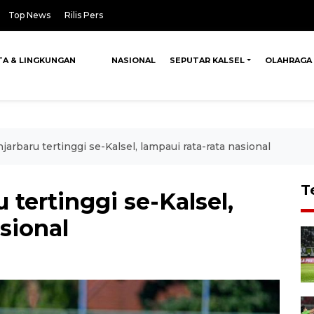
Top News
Rilis Pers
TA & LINGKUNGAN
NASIONAL
SEPUTAR KALSEL
OLAHRAGA
jarbaru tertinggi se-Kalsel, lampaui rata-rata nasional
T
 tertinggi se-Kalsel,
sional