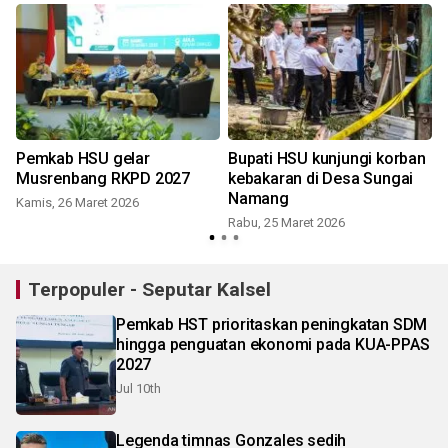
Pemkab HSU gelar
Bupati HSU kunjungi korban
Musrenbang RKPD 2027
kebakaran di Desa Sungai
Namang
Kamis, 26 Maret 2026
Rabu, 25 Maret 2026
J
Terpopuler - Seputar Kalsel
Pemkab HST prioritaskan peningkatan SDM
hingga penguatan ekonomi pada KUA-PPAS
2027
Jul 10th
Legenda timnas Gonzales sedih