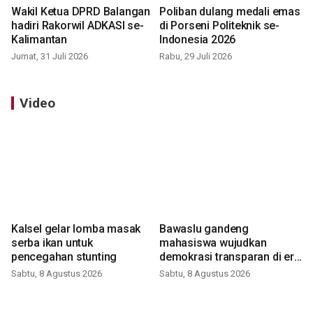
Wakil Ketua DPRD Balangan
Poliban dulang medali emas
hadiri Rakorwil ADKASI se-
di Porseni Politeknik se-
Kalimantan
Indonesia 2026
Jumat, 31 Juli 2026
Rabu, 29 Juli 2026
Video
Kalsel gelar lomba masak
Bawaslu gandeng
serba ikan untuk
mahasiswa wujudkan
pencegahan stunting
demokrasi transparan di era
digital
Sabtu, 8 Agustus 2026
Sabtu, 8 Agustus 2026