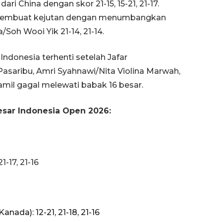
i China dengan skor 21-15, 15-21, 21-17.
 membuat kejutan dengan menumbangkan
Soh Wooi Yik 21-14, 21-14.
ndonesia terhenti setelah Jafar
Pasaribu, Amri Syahnawi/Nita Violina Marwah,
amil gagal melewati babak 16 besar.
besar Indonesia Open 2026:
Memberantas kejahatan
jalanan Jakarta
2026-08-05 18:00:00
1-17, 21-16
anada): 12-21, 21-18, 21-16