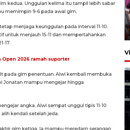
 kedua. Unggulan kelima itu tampil lebih sabar
Ketua DPRD Syahrial hadiri
 memimpin 9-6 pada awal gim.
pembukaan Turnamen Sepak
Bola Usia Dini
tap menjaga keunggulan pada interval 11-10.
23 Juli 2026 21:36
ktif untuk menjauh 15-11 dan mempertahankan
1-17.
V
a Open 2026 ramah suporter
git pada gim penentuan. Alwi kembali membuka
tapi Jonatan mampu mengejar hingga
Feature - Kalsel Merangkul
ngejar angka. Alwi sempat unggul tipis 11-10
Anak Putus Sekolah Lewat
Pendidikan Kesetaraan
lih kendali setelah jeda.
Bagian 1
30 Juli 2026 17:51
e akhir gim ketiga. Ia mampu meredam serangan