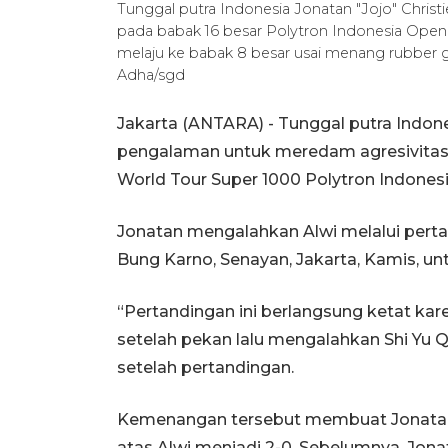
Tunggal putra Indonesia Jonatan "Jojo" Christ
pada babak 16 besar Polytron Indonesia Open 2
melaju ke babak 8 besar usai menang rubber gi
Adha/sgd
Jakarta (ANTARA) - Tunggal putra Indon
pengalaman untuk meredam agresivitas j
World Tour Super 1000 Polytron Indones
Jonatan mengalahkan Alwi melalui pertarun
Bung Karno, Senayan, Jakarta, Kamis, un
“Pertandingan ini berlangsung ketat kar
setelah pekan lalu mengalahkan Shi Yu Qi
setelah pertandingan.
Kemenangan tersebut membuat Jonata
atas Alwi menjadi 2-0. Sebelumnya, Jo