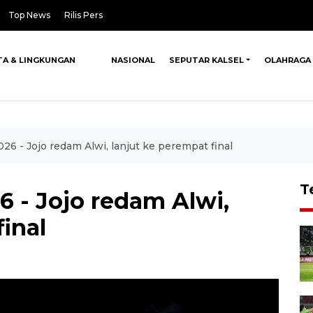
Top News
Rilis Pers
TA & LINGKUNGAN
NASIONAL
SEPUTAR KALSEL
OLAHRAGA
6 - Jojo redam Alwi, lanjut ke perempat final
T
 - Jojo redam Alwi,
inal