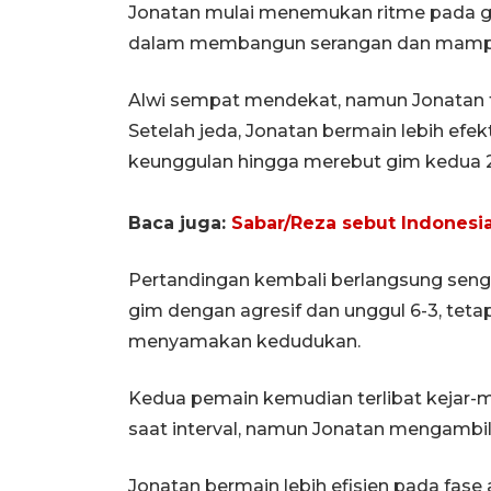
Jonatan mulai menemukan ritme pada gim
dalam membangun serangan dan mampu
Alwi sempat mendekat, namun Jonatan te
Setelah jeda, Jonatan bermain lebih efe
keunggulan hingga merebut gim kedua 2
Baca juga:
Sabar/Reza sebut Indonesi
Pertandingan kembali berlangsung sen
gim dengan agresif dan unggul 6-3, te
menyamakan kedudukan.
Kedua pemain kemudian terlibat kejar-me
saat interval, namun Jonatan mengambil a
Jonatan bermain lebih efisien pada fas