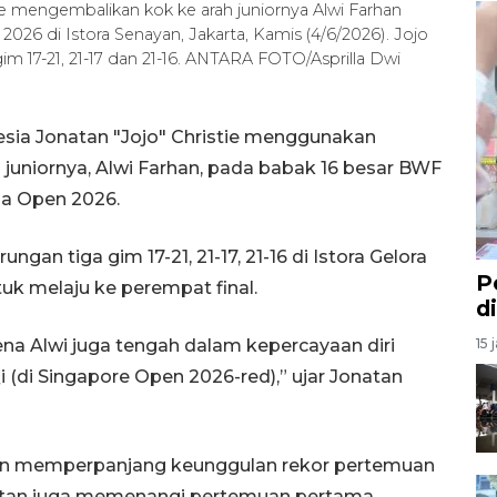
ie mengembalikan kok ke arah juniornya Alwi Farhan
026 di Istora Senayan, Jakarta, Kamis (4/6/2026). Jojo
m 17-21, 21-17 dan 21-16. ANTARA FOTO/Asprilla Dwi
esia Jonatan "Jojo" Christie menggunakan
uniornya, Alwi Farhan, pada babak 16 besar BWF
ia Open 2026.
gan tiga gim 17-21, 21-17, 21-16 di Istora Gelora
P
tuk melaju ke perempat final.
d
ena Alwi juga tengah dalam kepercayaan diri
15 
 (di Singapore Open 2026-red),” ujar Jonatan
n memperpanjang keunggulan rekor pertemuan
natan juga memenangi pertemuan pertama