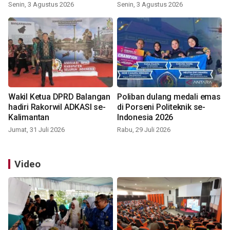
Indonesia 2026
Senin, 3 Agustus 2026
Senin, 3 Agustus 2026
Wakil Ketua DPRD Balangan
Poliban dulang medali emas
hadiri Rakorwil ADKASI se-
di Porseni Politeknik se-
Kalimantan
Indonesia 2026
Jumat, 31 Juli 2026
Rabu, 29 Juli 2026
Video