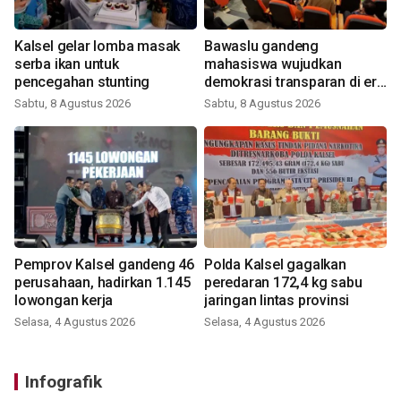
Kalsel gelar lomba masak
Bawaslu gandeng
serba ikan untuk
mahasiswa wujudkan
pencegahan stunting
demokrasi transparan di era
digital
Sabtu, 8 Agustus 2026
Sabtu, 8 Agustus 2026
Pemprov Kalsel gandeng 46
Polda Kalsel gagalkan
perusahaan, hadirkan 1.145
peredaran 172,4 kg sabu
lowongan kerja
jaringan lintas provinsi
Selasa, 4 Agustus 2026
Selasa, 4 Agustus 2026
Infografik