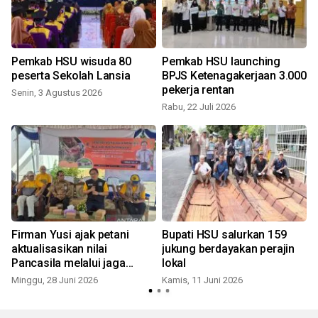
Pemkab HSU wisuda 80
Pemkab HSU launching
peserta Sekolah Lansia
BPJS Ketenagakerjaan 3.000
pekerja rentan
Senin, 3 Agustus 2026
Rabu, 22 Juli 2026
Firman Yusi ajak petani
Bupati HSU salurkan 159
aktualisasikan nilai
jukung berdayakan perajin
Pancasila melalui jaga
lokal
lingkungan
Minggu, 28 Juni 2026
Kamis, 11 Juni 2026