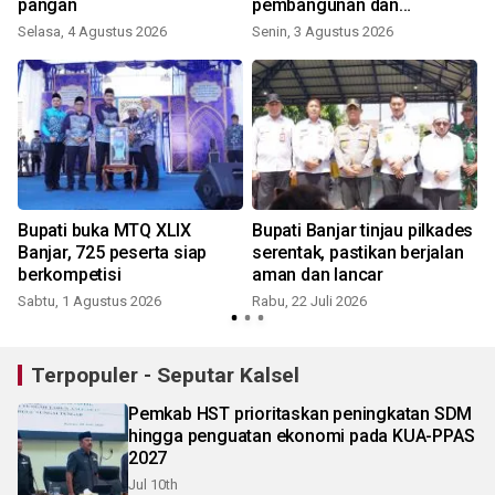
pangan
pembangunan dan
penguatan efisiensi
Selasa, 4 Agustus 2026
Senin, 3 Agustus 2026
S
anggaran
Bupati buka MTQ XLIX
Bupati Banjar tinjau pilkades
Banjar, 725 peserta siap
serentak, pastikan berjalan
berkompetisi
aman dan lancar
a
Sabtu, 1 Agustus 2026
Rabu, 22 Juli 2026
R
Terpopuler - Seputar Kalsel
Pemkab HST prioritaskan peningkatan SDM
hingga penguatan ekonomi pada KUA-PPAS
2027
Jul 10th