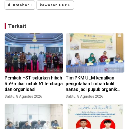
di Kotabaru
kawasan PBPH
Terkait
Pemkab HST salurkan hibah
Tim PKM ULM kenalkan
Rp9 miliar untuk 61 lembaga
pengolahan limbah kulit
dan organisasi
nanas jadi pupuk organik
cair dan aktivator kompos
Sabtu, 8 Agustus 2026
Sabtu, 8 Agustus 2026