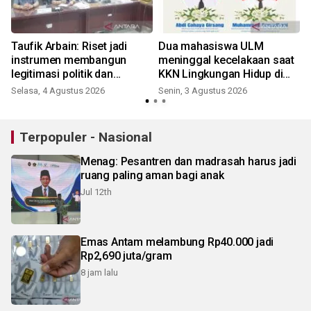
Taufik Arbain: Riset jadi
Dua mahasiswa ULM
instrumen membangun
meninggal kecelakaan saat
legitimasi politik dan
KKN Lingkungan Hidup di
administratif DOB Gambut
Tanbu
Selasa, 4 Agustus 2026
Senin, 3 Agustus 2026
Raya
Terpopuler - Nasional
Menag: Pesantren dan madrasah harus jadi
ruang paling aman bagi anak
Jul 12th
Emas Antam melambung Rp40.000 jadi
Rp2,690 juta/gram
8 jam lalu