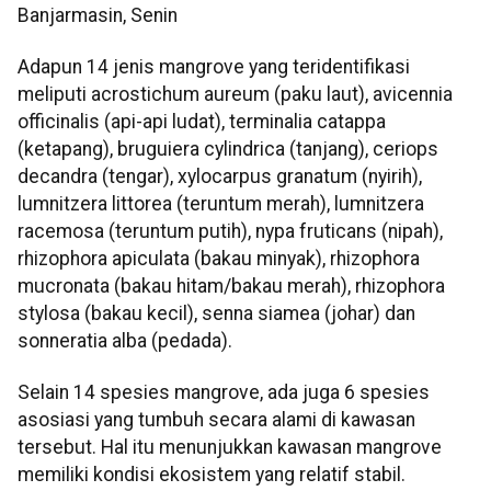
Banjarmasin, Senin
Adapun 14 jenis mangrove yang teridentifikasi
meliputi acrostichum aureum (paku laut), avicennia
officinalis (api-api ludat), terminalia catappa
(ketapang), bruguiera cylindrica (tanjang), ceriops
decandra (tengar), xylocarpus granatum (nyirih),
lumnitzera littorea (teruntum merah), lumnitzera
racemosa (teruntum putih), nypa fruticans (nipah),
rhizophora apiculata (bakau minyak), rhizophora
mucronata (bakau hitam/bakau merah), rhizophora
stylosa (bakau kecil), senna siamea (johar) dan
sonneratia alba (pedada).
Selain 14 spesies mangrove, ada juga 6 spesies
asosiasi yang tumbuh secara alami di kawasan
tersebut. Hal itu menunjukkan kawasan mangrove
memiliki kondisi ekosistem yang relatif stabil.