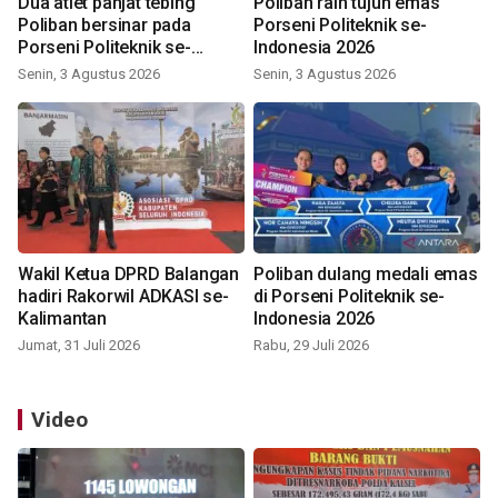
Dua atlet panjat tebing
Poliban raih tujuh emas
Poliban bersinar pada
Porseni Politeknik se-
Porseni Politeknik se-
Indonesia 2026
Indonesia 2026
Senin, 3 Agustus 2026
Senin, 3 Agustus 2026
Wakil Ketua DPRD Balangan
Poliban dulang medali emas
hadiri Rakorwil ADKASI se-
di Porseni Politeknik se-
Kalimantan
Indonesia 2026
Jumat, 31 Juli 2026
Rabu, 29 Juli 2026
Video