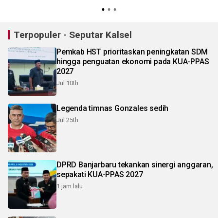
S
Terpopuler - Seputar Kalsel
Pemkab HST prioritaskan peningkatan SDM
hingga penguatan ekonomi pada KUA-PPAS
2027
Jul 10th
Legenda timnas Gonzales sedih
Jul 25th
DPRD Banjarbaru tekankan sinergi anggaran,
sepakati KUA-PPAS 2027
1 jam lalu