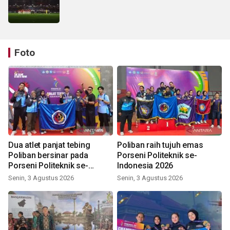
Foto
Dua atlet panjat tebing
Poliban raih tujuh emas
Poliban bersinar pada
Porseni Politeknik se-
Porseni Politeknik se-
Indonesia 2026
Indonesia 2026
Senin, 3 Agustus 2026
Senin, 3 Agustus 2026