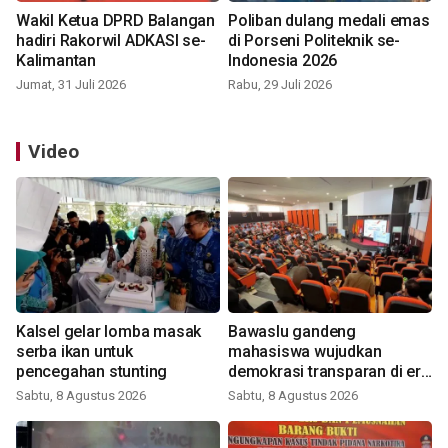
Wakil Ketua DPRD Balangan
Poliban dulang medali emas
hadiri Rakorwil ADKASI se-
di Porseni Politeknik se-
Kalimantan
Indonesia 2026
Jumat, 31 Juli 2026
Rabu, 29 Juli 2026
Video
Kalsel gelar lomba masak
Bawaslu gandeng
serba ikan untuk
mahasiswa wujudkan
pencegahan stunting
demokrasi transparan di era
digital
Sabtu, 8 Agustus 2026
Sabtu, 8 Agustus 2026