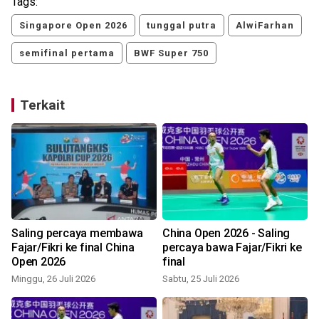
Tags:
Singapore Open 2026
tunggal putra
AlwiFarhan
semifinal pertama
BWF Super 750
Terkait
Saling percaya membawa
China Open 2026 - Saling
l
Fajar/Fikri ke final China
percaya bawa Fajar/Fikri ke
Open 2026
final
Minggu, 26 Juli 2026
Sabtu, 25 Juli 2026
J