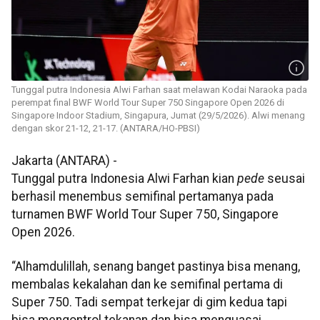
Tunggal putra Indonesia Alwi Farhan saat melawan Kodai Naraoka pada
perempat final BWF World Tour Super 750 Singapore Open 2026 di
Singapore Indoor Stadium, Singapura, Jumat (29/5/2026). Alwi menang
dengan skor 21-12, 21-17. (ANTARA/HO-PBSI)
Jakarta (ANTARA) -
Tunggal putra Indonesia Alwi Farhan kian
pede
seusai
berhasil menembus semifinal pertamanya pada
turnamen BWF World Tour Super 750, Singapore
Open 2026.
“Alhamdulillah, senang banget pastinya bisa menang,
membalas kekalahan dan ke semifinal pertama di
Super 750. Tadi sempat terkejar di gim kedua tapi
bisa mengontrol tekanan dan bisa menguasai