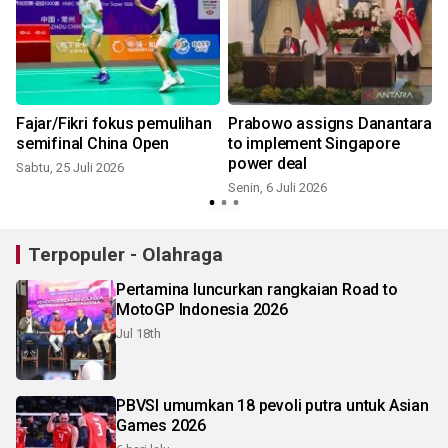
Fajar/Fikri fokus pemulihan
Prabowo assigns Danantara
semifinal China Open
to implement Singapore
power deal
Sabtu, 25 Juli 2026
S
Senin, 6 Juli 2026
Terpopuler - Olahraga
Pertamina luncurkan rangkaian Road to
MotoGP Indonesia 2026
Jul 18th
PBVSI umumkan 18 pevoli putra untuk Asian
Games 2026