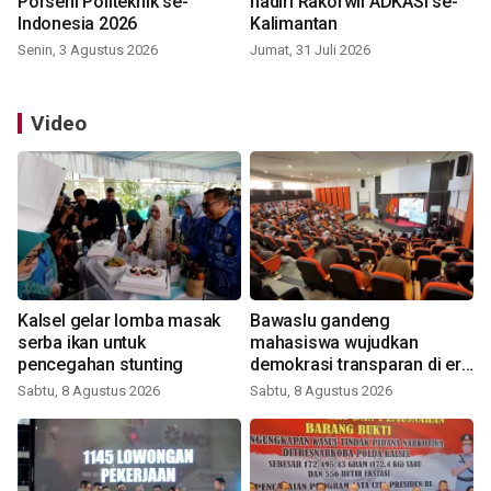
Porseni Politeknik se-
hadiri Rakorwil ADKASI se-
Indonesia 2026
Kalimantan
Senin, 3 Agustus 2026
Jumat, 31 Juli 2026
Video
Kalsel gelar lomba masak
Bawaslu gandeng
serba ikan untuk
mahasiswa wujudkan
pencegahan stunting
demokrasi transparan di era
digital
Sabtu, 8 Agustus 2026
Sabtu, 8 Agustus 2026