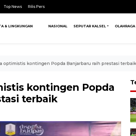
Top News
Rilis Pers
TA & LINGKUNGAN
NASIONAL
SEPUTAR KALSEL
OLAHRAGA
sa optimistis kontingen Popda Banjarbaru raih prestasi terbai
T
mistis kontingen Popda
tasi terbaik