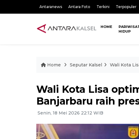
Antaranews
Antara Foto
Terkini
Terpopuler
HOME
PARIWISA
HIDUP
Home
Seputar Kalsel
Wali Kota Li
Wali Kota Lisa opti
Banjarbaru raih pres
Senin, 18 Mei 2026 22:12 WIB