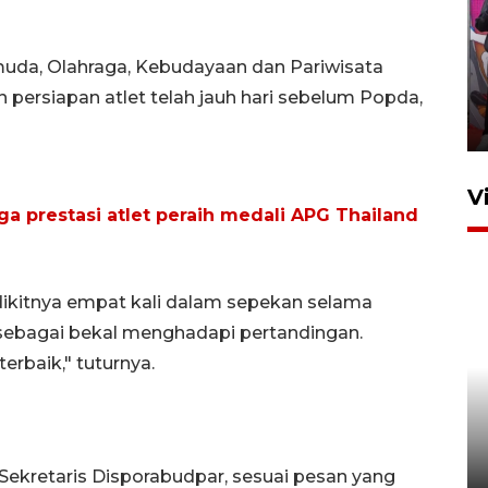
Ketua DPRD Syahrial hadiri
uda, Olahraga, Kebudayaan dan Pariwisata
pembukaan Turnamen Sepak
Bola Usia Dini
persiapan atlet telah jauh hari sebelum Popda,
23 Juli 2026 21:36
V
ga prestasi atlet peraih medali APG Thailand
edikitnya empat kali dalam sepekan selama
up sebagai bekal menghadapi pertandingan.
rbaik," tuturnya.
Feature - Kalsel Merangkul
Anak Putus Sekolah Lewat
Pendidikan Kesetaraan
Bagian 1
Sekretaris Disporabudpar, sesuai pesan yang
30 Juli 2026 17:51