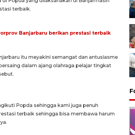
 di Popda yang dilaksanakan di Banjarmasin
asi terbaik.
Porprov Banjarbaru berikan prestasi terbaik
njarbaru itu meyakini semangat dan antusiasme
bersaing dalam ajang olahraga pelajar tingkat
sebut.
F
ngikuti Popda sehingga kami juga penuh
restasi terbaik sehingga bisa membawa harum
ya.