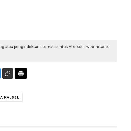
g atau pengindeksan otomatis untuk AI di situs web ini tanpa
Vaksin HPV untuk siswa laki-
laki
2026-08-06 06:30:00
A KALSEL