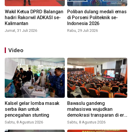
Wakil Ketua DPRD Balangan
Poliban dulang medali emas
hadiri Rakorwil ADKASI se-
di Porseni Politeknik se-
Kalimantan
Indonesia 2026
Jumat, 31 Juli 2026
Rabu, 29 Juli 2026
Video
Kalsel gelar lomba masak
Bawaslu gandeng
serba ikan untuk
mahasiswa wujudkan
pencegahan stunting
demokrasi transparan di era
digital
Sabtu, 8 Agustus 2026
Sabtu, 8 Agustus 2026