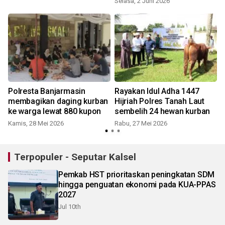
Selasa, 2 Juni 2026
S
Polresta Banjarmasin
Rayakan Idul Adha 1447
membagikan daging kurban
Hijriah Polres Tanah Laut
ke warga lewat 880 kupon
sembelih 24 hewan kurban
Kamis, 28 Mei 2026
Rabu, 27 Mei 2026
Terpopuler - Seputar Kalsel
Pemkab HST prioritaskan peningkatan SDM
hingga penguatan ekonomi pada KUA-PPAS
2027
Jul 10th