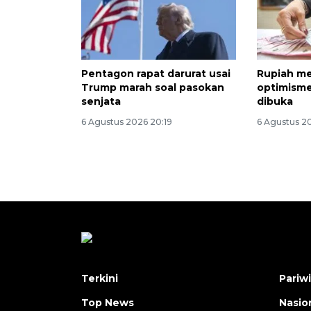
Pentagon rapat darurat usai
Rupiah me
Trump marah soal pasokan
optimisme
senjata
dibuka
6 Agustus 2026 20:19
6 Agustus 20
Terkini
Pariw
Top News
Nasio