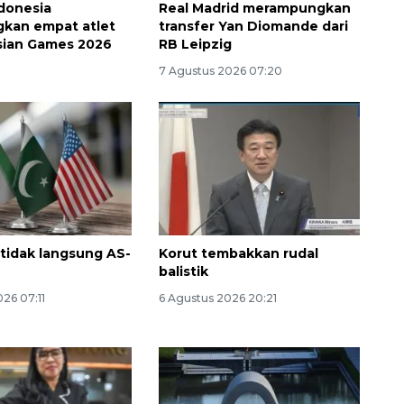
ndonesia
Real Madrid merampungkan
kan empat atlet
transfer Yan Diomande dari
sian Games 2026
RB Leipzig
7 Agustus 2026 07:20
160 ribu sambungan baru
jaringan gas 2026
2026-08-07 18:00:00
 tidak langsung AS-
Korut tembakkan rudal
balistik
26 07:11
6 Agustus 2026 20:21