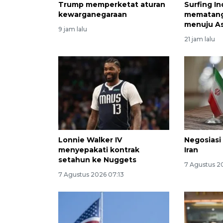
Trump memperketat aturan
Surfing I
kewarganegaraan
mematang
menuju A
9 jam lalu
21 jam lalu
Lonnie Walker IV
Negosiasi
menyepakati kontrak
Iran
setahun ke Nuggets
7 Agustus 20
7 Agustus 2026 07:13