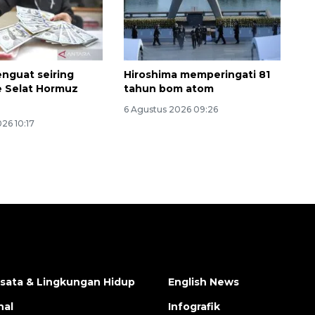
nguat seiring
Hiroshima memperingati 81
 Selat Hormuz
tahun bom atom
6 Agustus 2026 09:26
26 10:17
isata & Lingkungan Hidup
English News
nal
Infografik