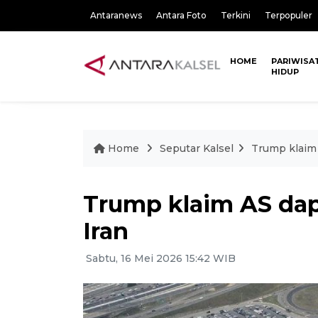
Antaranews
Antara Foto
Terkini
Terpopuler
HOME
PARIWISA
HIDUP
Home
Seputar Kalsel
Trump klaim 
Trump klaim AS da
Iran
Sabtu, 16 Mei 2026 15:42 WIB