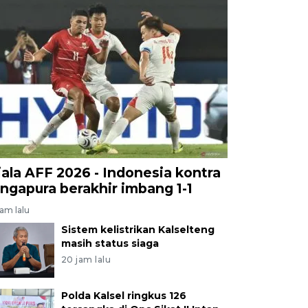
iala AFF 2026 - Indonesia kontra
ingapura berakhir imbang 1-1
jam lalu
Sistem kelistrikan Kalselteng
masih status siaga
20 jam lalu
Polda Kalsel ringkus 126