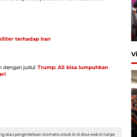
Ketua DPRD Syahrial hadiri
pembukaan Turnamen Sepak
Bola Usia Dini
23 Juli 2026 21:36
liter terhadap Iran
V
m dengan judul:
Trump: AS bisa lumpuhkan
ari
Feature - Kalsel Merangkul
Anak Putus Sekolah Lewat
Pendidikan Kesetaraan
Bagian 2
30 Juli 2026 17:53
g atau pengindeksan otomatis untuk AI di situs web ini tanpa